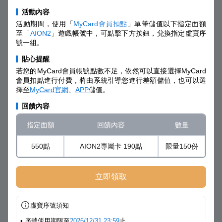
活動內容
活動期間，使用「
MyCard會員扣點
」單筆儲值以下指定面額
至「
AION2
」遊戲帳號中，可點擊下方按鈕，兌換指定虛寶序
號一組。
貼心提醒
若您的MyCard會員帳號點數不足，依然可以直接選擇MyCard
會員扣點進行付費，將由系統引導您進行差額儲值，也可以選
擇至
MyCard官網
、
APP
儲值。
回饋內容
指定面額
回饋內容
數量
550點
AION2專屬卡 190點
限量150份
立即領取
虛寶序號須知
• 序號使用期限至
2026/12/31 23:59
止。