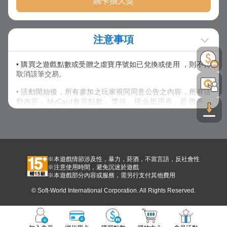
綁卡抽大獎
注意事項
• 購買之遊戲點數或受贈之虛寶序號如已兌換或使用 ，則不得
取消該筆交易。
• 活動開始後，所有參加之玩家視同同意公告之內容，所有活
動內容、MyCard會員點數、獎項、現金抵用券、折價券、
COUPON之發送方式，主辦單位保留以上活動及獎項內容修改
之權利，並有權決定修改、取消、暫停或終止活動及贈送內
容。
• 除上述說明外，請詳閱【
其他注意事項
】內說明規範。
※本遊戲情節涉及性，暴力，菸酒，不當言語，反社會性
※注意使用時間，避免沉迷於遊戲
※本遊戲部分內容或服務，需另行支付其他費用
© Soft-World International Corporation. All Rights Reserved.