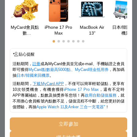
MyCard會員點
iPhone 17 Pro
MacBook Air
日本/韓國來
數
Max
13"
機票
最高50000點
貼心提醒
活動期間，
註冊
成為MyCard會員並完成e-mail、手機驗證之會員
即可獲得
MyCard點數最高5000點、MyCard現金抵用券
，再加碼
抽
日本/韓國來回機票
。
活動期間，
下載MyCard APP
，不僅可以簡單輕鬆儲點，更享有
10次領獎機會，有機會獲得
iPhone 17 Pro Max
，還有不定時
APP專屬補給，點數及抽獎券等您領！再
啟用自動儲值服務
，就
不用擔心會員帳號內點數不足，儲值流程不中斷，給您更好的儲
值體驗，再抽
Apple Watch 11及Anker 三合一充電器"
！
立即參加