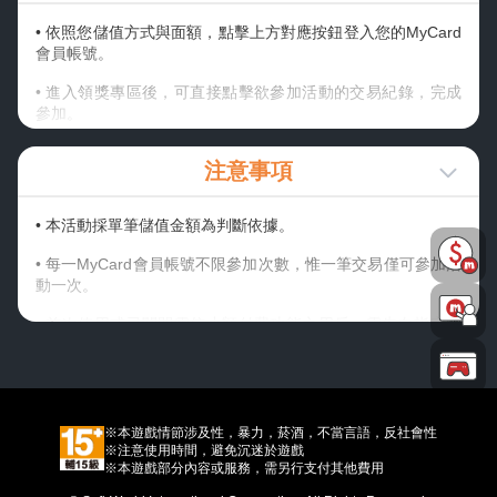
• 依照您儲值方式與面額，點擊上方對應按鈕登入您的MyCard
會員帳號。
• 進入領獎專區後，可直接點擊欲參加活動的交易紀錄，完成
參加。
• 若未有符合之儲值紀錄，請稍後或點擊更新；非儲值進
注意事項
MyCard會員之交易，又未輸入會員專屬碼歸戶交易紀錄者，
請由手動輸入參加活動。
• 本活動採單筆儲值金額為判斷依據。
• 請妥善保存可參與活動之卡號與密碼；若不慎遺失，視同放
棄此活動參加機會，MyCard客服中心恕不提供查詢卡號密碼
• 每一MyCard會員帳號不限參加次數，惟一筆交易僅可參加活
服務。
動一次。
• 線上金流交易序號查詢可至
線上購點交易查詢
，查詢該筆訂
• 首次使用或已關閉電信小額付費功能之用戶，需先向指定電
單之交易序號。
信申請開通小額付費功能並設定安全碼後，才能進行小額付費
交易。詳情請洽指定電信客服。
• 使用會員轉/扣點，可至
會員轉/ 扣點交易查詢
查詢交易序
號，輸入交易序號即可參加成功。
• 購買之遊戲點數或受贈之虛寶序號如已兌換或使用 ，則不得
取消該筆交易。
• 本活動贈送之【序號】將直接顯示在活動網頁，請務必留
※本遊戲情節涉及性，暴力，菸酒，不當言語，反社會性
※注意使用時間，避免沉迷於遊戲
意。若需查詢可至
領獎專區獎項查詢
中查詢領獎歷程。
• 活動開始後，所有參加之玩家視同同意公告之內容，所有活
※本遊戲部分內容或服務，需另行支付其他費用
動內容、獎項之發送方式，主辦單位保留以上活動及獎項內容
• 各付費方式參加活動之流程與詳細說明可參考【
領獎專區活