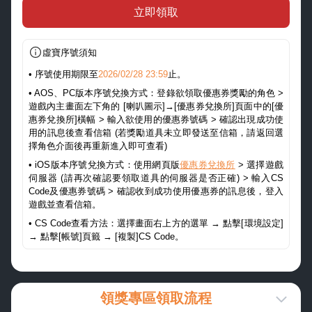
立即領取
虛寶序號須知
• 序號使用期限至
2026/02/28 23:59
止。
• AOS、PC版本序號兌換方式：登錄欲領取優惠券獎勵的角色 >
遊戲內主畫面左下角的 [喇叭圖示]→[優惠券兌換所]頁面中的[優
惠券兌換所]橫幅 > 輸入欲使用的優惠券號碼 > 確認出現成功使
用的訊息後查看信箱 (若獎勵道具未立即發送至信箱，請返回選
擇角色介面後再重新進入即可查看)
• iOS版本序號兌換方式：使用網頁版
優惠券兌換所
> 選擇遊戲
伺服器 (請再次確認要領取道具的伺服器是否正確) > 輸入CS
Code及優惠券號碼 > 確認收到成功使用優惠券的訊息後，登入
遊戲並查看信箱。
• CS Code查看方法：選擇畫面右上方的選單 → 點擊[環境設定]
→ 點擊[帳號]頁籤 → [複製]CS Code。
領獎專區領取流程