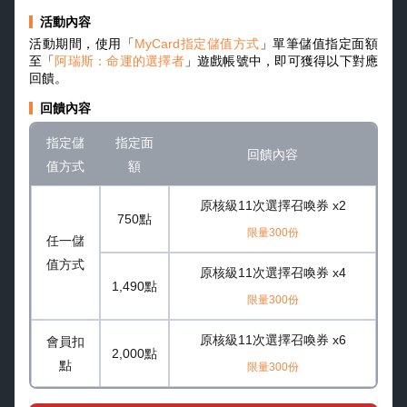
活動內容
活動期間，使用「
MyCard指定儲值方式
」單筆儲值指定面額
至「
阿瑞斯：命運的選擇者
」遊戲帳號中，即可獲得以下對應
回饋。
回饋內容
指定儲
指定面
回饋內容
值方式
額
原核級11次選擇召喚券 x2
750點
限量300份
任一儲
值方式
原核級11次選擇召喚券 x4
1,490點
限量300份
原核級11次選擇召喚券 x6
會員扣
2,000點
點
限量300份