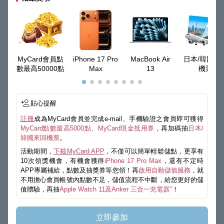
MyCard會員點
iPhone 17 Pro
MacBook Air
日本/韓國來
數最高50000點
Max
13
機票
貼心提醒
註冊
成為MyCard會員並完成e-mail、手機驗證之會員即可獲得
MyCard點數最高5000點、MyCard現金抵用券
，再加碼抽
日本/
韓國來回機票
。
活動期間，
下載MyCard APP
，不僅可以簡單輕鬆儲點，更享有
10次領獎機會，有機會獲得
iPhone 17 Pro Max
，還有不定時
APP專屬補給，點數及抽獎券等您領！再
啟用自動儲值服務
，就
不用擔心會員帳號內點數不足，儲值流程不中斷，給您更好的儲
值體驗，再抽
Apple Watch 11及Anker 三合一充電器"
！
立即參加