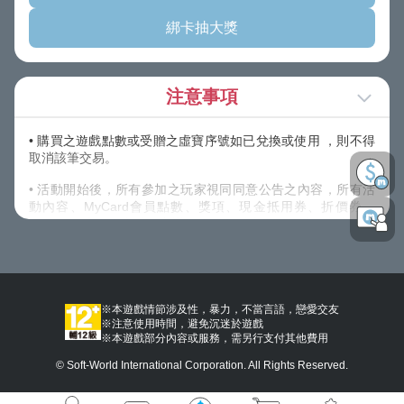
綁卡抽大獎
注意事項
• 購買之遊戲點數或受贈之虛寶序號如已兌換或使用 ，則不得
取消該筆交易。
• 活動開始後，所有參加之玩家視同同意公告之內容，所有活
動內容、MyCard會員點數、獎項、現金抵用券、折價券、
COUPON之發送方式，主辦單位保留以上活動及獎項內容修改
之權利，並有權決定修改、取消、暫停或終止活動及贈送內
容。
• 除上述說明外，請詳閱【
其他注意事項
】內說明規範。
※本遊戲情節涉及性，暴力，不當言語，戀愛交友
※注意使用時間，避免沉迷於遊戲
※本遊戲部分內容或服務，需另行支付其他費用
© Soft-World International Corporation. All Rights Reserved.