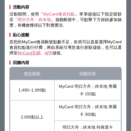
活動內容
活動期間，使用「
MyCard會員扣點
」單筆儲值以下指定面額
至「
明日方舟：終末地
」遊戲帳號中，可點擊下方按鈕參加抽
獎，有機會獲得以下對應獎項。
貼心提醒
若您的MyCard會員帳號點數不足，依然可以直接選擇MyCard
會員扣點進行付費，將由系統引導您進行差額儲值，也可以選
擇至
MyCard官網
、
APP
儲值。
回饋內容
指定面額
回饋內容
MyCard 明日方舟：終末地 專屬
1,490~1,999點
卡 150點
MyCard 明日方舟：終末地 專屬
卡 300點
2,000點以上
明日方舟：終末地 特典透卡