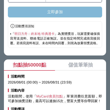
立即參加
活動獎項須知
•「
明日方舟：終末地 特典透卡
」為實體獎項，玩家需要確保填
寫寄送資料、聯絡電話正確無誤。並在指定時間完成填寫後回
覆。若填寫資料有誤、未在時間內回覆，則視為放棄領獎資格。
扣點抽50000點
儲值筆筆抽
活動時間
2026/08/01 (00:00) ~ 2026/08/31 (23:59)
活動內容
活動期間，使用「
MyCard會員扣點
」單筆消費任意面額，即
可參加抽獎活動，最高可以連抽15次，豐富大獎等你帶回家！
活動獎項