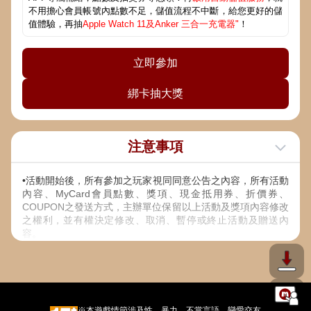
不用擔心會員帳號內點數不足，儲值流程不中斷，給您更好的儲
值體驗，再抽
Apple Watch 11及Anker 三合一充電器"
！
立即參加
綁卡抽大獎
注意事項
•活動開始後，所有參加之玩家視同同意公告之內容，所有活動
內容、MyCard會員點數、獎項、現金抵用券、折價券、
COUPON之發送方式，主辦單位保留以上活動及獎項內容修改
之權利，並有權決定修改、取消、暫停或終止活動及贈送內
容。
• 本活動贈送之包含但不限遊戲虛寶、MyCard點數及MyCard
現金抵用券等，除有特別約定外，限使用/兌換乙次，主辦及協
辦單位有權就異常使用/兌換之遊戲及MyCard會員帳號進行凍
結及為必要處理。
※本遊戲情節涉及性，暴力，不當言語，戀愛交友