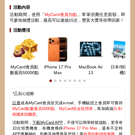
活動內容
活動期間，使用「
MyCard會員扣點
」單筆消費任意面額，即
可參加抽獎活動，最高可以連抽15次，豐富大獎等你帶回家！
活動獎項
MyCard會員點
iPhone 17 Pro
MacBook Air
日本/韓國來
數最高50000點
Max
13
機票
貼心提醒
註冊
成為MyCard會員並完成e-mail、手機驗證之會員即可獲得
MyCard點數最高5000點、MyCard現金抵用券
，再加碼抽
日本/
韓國來回機票
。
活動期間，
下載MyCard APP
，不僅可以簡單輕鬆儲點，更享有
10次領獎機會，有機會獲得
iPhone 17 Pro Max
，還有不定時
APP專屬補給，點數及抽獎券等您領！再
啟用自動儲值服務
，就