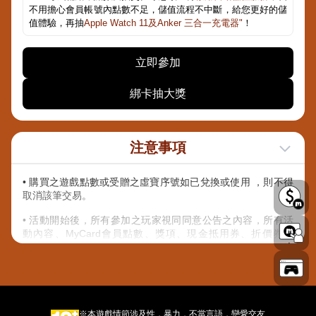
不用擔心會員帳號內點數不足，儲值流程不中斷，給您更好的儲
值體驗，再抽
Apple Watch 11及Anker 三合一充電器"
！
立即參加
綁卡抽大獎
注意事項
• 購買之遊戲點數或受贈之虛寶序號如已兌換或使用 ，則不得
取消該筆交易。
• 活動開始後，所有參加之玩家視同同意公告之內容，所有活
動內容、MyCard會員點數、獎項、現金抵用券、折價券、
COUPON之發送方式，主辦單位保留以上活動及獎項內容修改
之權利，並有權決定修改、取消、暫停或終止活動及贈送內
容。
• 除上述說明外，請詳閱【
其他注意事項
】內說明規範。
※本遊戲情節涉及性，暴力，不當言語，戀愛交友