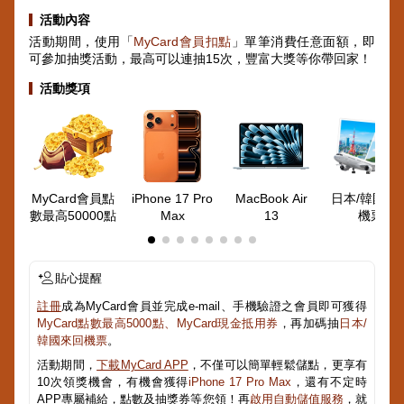
活動內容
活動期間，使用「
MyCard會員扣點
」單筆消費任意面額，即
可參加抽獎活動，最高可以連抽15次，豐富大獎等你帶回家！
活動獎項
MyCard會員點
iPhone 17 Pro
MacBook Air
日本/韓國來
數最高50000點
Max
13
機票
貼心提醒
註冊
成為MyCard會員並完成e-mail、手機驗證之會員即可獲得
MyCard點數最高5000點、MyCard現金抵用券
，再加碼抽
日本/
韓國來回機票
。
活動期間，
下載MyCard APP
，不僅可以簡單輕鬆儲點，更享有
10次領獎機會，有機會獲得
iPhone 17 Pro Max
，還有不定時
APP專屬補給，點數及抽獎券等您領！再
啟用自動儲值服務
，就