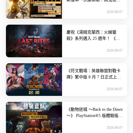
行」8 月 6 日登場！ 攜手聖結
2026.08.07
石打造主題曲 […]
慶祝《湯姆克蘭西：火線獵
殺》系列邁入 25 週年！ 《火
線獵殺：野境》推出免費更
2026.08.07
新，帶來全新劇情任務並支援
4 […]
《符文戰場：英雄聯盟對戰卡
牌》繁中版 8 月 7 日正式上
市！ 產品陣容與繁中賽區賽事
2026.08.07
資訊公開~ 由 Riot […]
《動物迷城 ～Back to the Dawn
～》 PlayStation®5 版體驗版即
日起開放下載︕ 現正 […]
2026.08.07