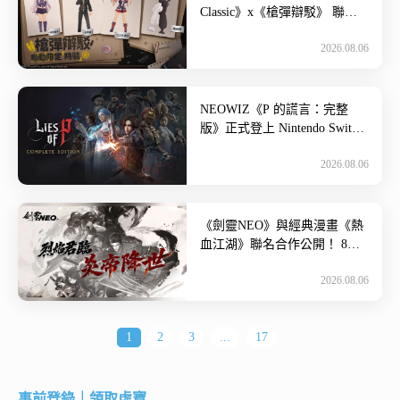
Classic》x《槍彈辯駁》 聯動
合作正式開跑！ 單一貨幣無商
2026.08.06
城的《RO仙境傳 […]
NEOWIZ《P 的謊言：完整
版》正式登上 Nintendo Switch
2！ 收錄遊戲本篇與 DLC《P
2026.08.06
[…]
《劍靈NEO》與經典漫畫《熱
血江湖》聯名合作公開！ 8月
19日全球同步改版！推出新職
2026.08.06
業「炎帝」，事前預約開跑~
[…]
1
2
3
...
17
事前登錄｜領取虛寶