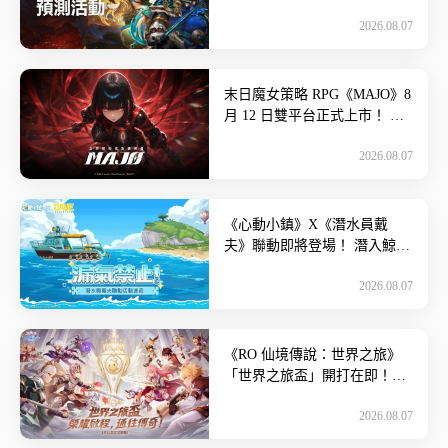
說召喚書等豪華好禮~ Com2uS
2026.08.07
公司宣布，旗 […]
末日魔女策略 RPG《MAJO》8
月 12 日雙平台正式上市！ 揭
開被虛假記憶覆蓋的世界真相
2026.08.07
~ 《MAJO》 […]
《心動小鎮》X《潛水員戴
夫》聯動即將登場！ 潛入鯨落
峽谷展開海底奇遇~ 慢節奏生
2026.08.07
活模擬遊戲《心動小鎮》將於
明( […]
《RO 仙境傳說：世界之旅》
「世界之旅盃」開打在即！
「傳奇盃」賽制首曝~ 由
2026.08.07
Gravity Game Vi […]