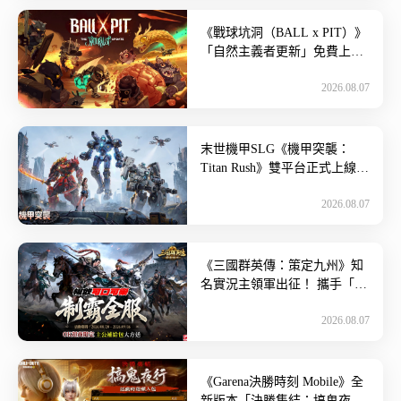
《戰球坑洞（BALL x PIT）》
「自然主義者更新」免費上
線！ 總銷量突破 200 萬份，遊
2026.08.07
戲史低 66 折 […]
末世機甲SLG《機甲突襲：
Titan Rush》雙平台正式上線！
化身肩負重任的指揮官展開一
2026.08.07
場攸關存亡的命運決 […]
《三國群英傳：策定九州》知
名實況主領軍出征！ 攜手「可
口可樂」跨界應援！沁涼補給
2026.08.07
熱血開戰~ 宇峻奧汀旗下跨平
台 […]
《Garena決勝時刻 Mobile》全
新版本「決勝集結：搞鬼夜