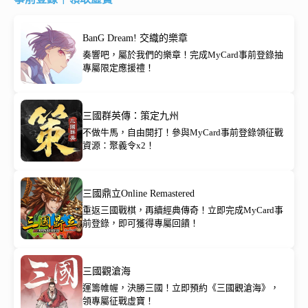
BanG Dream! 交織的樂章
奏響吧，屬於我們的樂章！完成MyCard事前登錄抽
專屬限定應援禮！
三國群英傳：策定九州
不做牛馬，自由開打！參與MyCard事前登錄領征戰
資源：聚義令x2！
三國鼎立Online Remastered
重返三國戰棋，再續經典傳奇！立即完成MyCard事
前登錄，即可獲得專屬回饋！
三國觀滄海
運籌帷幄，決勝三國！立即預約《三國觀滄海》，
領專屬征戰虛寶！