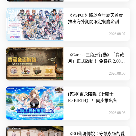
《VSPO!》將於今年夏天首度
推出海外期間限定餐廳企劃
《Sail Beyond！～駛向更遠的
2026.08.07
彼方～》！ 日本超 […]
《Garena 三角洲行動》「寶藏
月」正式啟動！ 免費送 2,600
限時三角券，名人陣營戰、瑞
2026.08.06
斯盃接力開戰~ […]
[死神]東永降臨《七騎士
Re:BIRTH》！ 同步推出各種
夏日活動~ 身為全球領先、知
2026.08.06
名高品質遊戲開發與發行公
[…]
《RO仙境傳說：守護永恆的愛