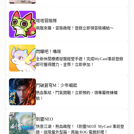
塔塔冒險隊
萌寵來襲，冒險啟程！登錄立即領冒險補給～
閃耀吧！嚕咪
全新休閒療癒捉寵經營手遊！完成MyCard事前登錄
即可獲得體力、金幣！立即參加！
鬥破蒼穹M：少年崛起
熱血集結，鬥氣開戰！立即預約，領專屬修練補
給！
劍靈NEO
快意江湖，熱血啟程！《劍靈NEO》MyCard 事前登
錄，送限量外型箱，再抽 ROG 電競好禮！