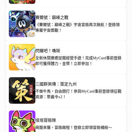
賽爾號：巔峰之戰
《賽爾號：巔峰之戰》宇宙冒險再次啟航！登錄領
專屬宇宙獎勵！
閃耀吧！嚕咪
全新休閒療癒捉寵經營手遊！完成MyCard事前登錄
即可獲得體力、金幣！立即參加！
三國群英傳：策定九州
不做牛馬，自由開打！參與MyCard事前登錄領征戰
資源：聚義令x2！
塔塔冒險隊
萌寵來襲，冒險啟程！登錄立即領冒險補給～