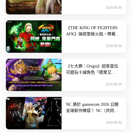
娜」華麗登場~ 由樂意傳播代
2026.08.06
理營運的經典 MMORPG《
[…]
《THE KING OF FIGHTERS
AFK》操控翠綠火焰、帶著傲
慢笑容的格鬥家「阿修．克里
2026.08.06
門森」登場！ […]
《七大罪：Origin》迎來首位
可遊玩十誡角色「德里艾
利」！ 全球領先、知名高品質
2026.08.06
遊戲開發與發行公司的網石集
團 […]
NC 將於 gamescom 2026 公開
全球新作陣容！ NC（共同代
表 金澤辰、朴炳武）將於 8月
2026.08.06
26日起 […]