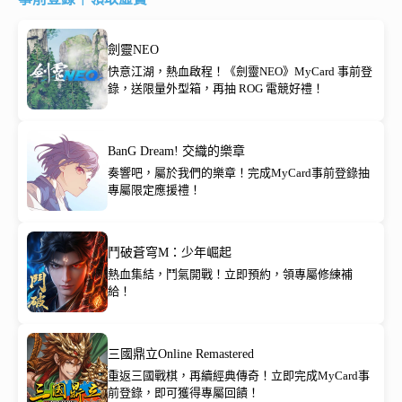
劍靈NEO
快意江湖，熱血啟程！《劍靈NEO》MyCard 事前登
錄，送限量外型箱，再抽 ROG 電競好禮！
BanG Dream! 交織的樂章
奏響吧，屬於我們的樂章！完成MyCard事前登錄抽
專屬限定應援禮！
鬥破蒼穹M：少年崛起
熱血集結，鬥氣開戰！立即預約，領專屬修練補
給！
三國鼎立Online Remastered
重返三國戰棋，再續經典傳奇！立即完成MyCard事
前登錄，即可獲得專屬回饋！