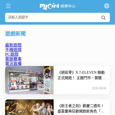
遊戲新聞
最新遊戲
手機遊戲
PC遊戲
電競賽事
實況直播
《絕區零》X 7-ELEVEN 聯動
正式開跑！ 主題門市、實體周
邊登場~ 由 HoYoverse 開發、
2026.08.06
NIJ […]
《新王者之劍》歡慶二週年！
盛夏慶典狂歡開跑新角色「黛