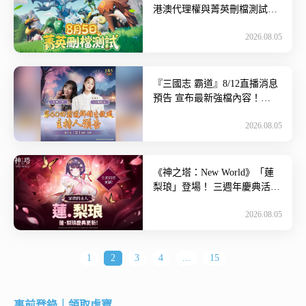
港澳代理權與菁英刪檔測試正
式開啟！ 台灣遊戲團隊
2026.08.05
KOMUG.com今日宣布正式取
得 […]
『三國志 霸道』8/12直播消息
預告 宣布最新強檔內容！
「夏夜煙花開，好運接著
2026.08.05
來！」全服好禮大方送~ 臺灣
光 […]
《神之塔：New World》「蓮
梨琅」登場！ 三週年慶典活動
持續進行中~ 身為全球領先、
2026.08.05
高品質遊戲開發與發行 […]
1
2
3
4
...
15
事前登錄｜領取虛寶