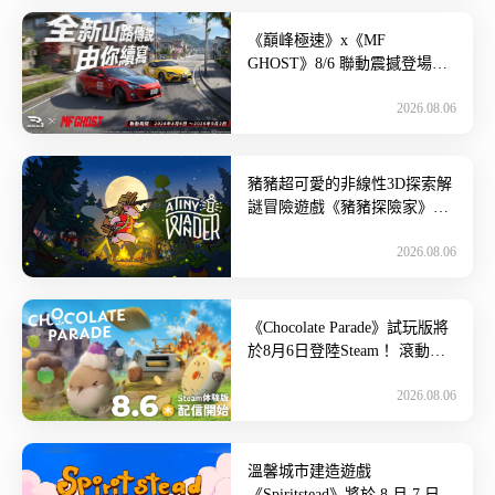
《巔峰極速》x《MF
GHOST》8/6 聯動震撼登場！
新世代山路傳說再臨~ 3A級擬
2026.08.06
真競速賽車遊戲《巔峰極 […]
豬豬超可愛的非線性3D探索解
謎冒險遊戲《豬豬探險家》推
出免費試玩版！ 現可體驗遊戲
2026.08.06
序章！手提燈籠奔走於夜色，
喝 […]
《Chocolate Parade》試玩版將
於8月6日登陸Steam！ 滾動甜
點、重火力全開！會開機槍的
2026.08.06
華夫餅 […]
溫馨城市建造遊戲
《Spiritstead》將於 8 月 7 日登