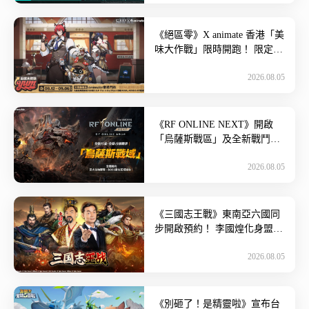
《絕區零》X animate 香港「美
味大作戰」限時開跑！ 限定周
邊、主題餐飲、專屬虛寶一次
2026.08.05
蒐集~ 由 HoY […]
《RF ONLINE NEXT》開啟
「烏薩斯戰區」及全新戰鬥內
容！ 身為全球領先、高品質遊
2026.08.05
戲開發與發行公司的網 […]
《三國志王戰》東南亞六國同
步開啟預約！ 李國煌化身盟主
爆笑登場~ 《三國志王戰》正
2026.08.05
式於東南亞六國 […]
《別砸了！是精靈啦》宣布台