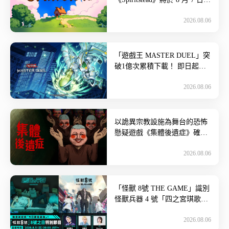
陸 Steam！ 在 Turbo Dog Ga
2026.08.06
[…]
「遊戲王 MASTER DUEL」突
破1億次累積下載！ 即日起展
開紀念慶祝活動~ 活動期間內
2026.08.06
有機會在遊戲內商店 […]
以詭異宗教設施為舞台的恐怖
懸疑遊戲《集體後遺症》確定
於2027年春季發售！ 由
2026.08.06
HYPER REAL發行！最新試
[…]
「怪獸 8號 THE GAME」識別
怪獸兵器 4 號「四之宮琪歌
露」、次元識別怪獸兵器 6 號
2026.08.06
「市川雷諾」雙雙 […]