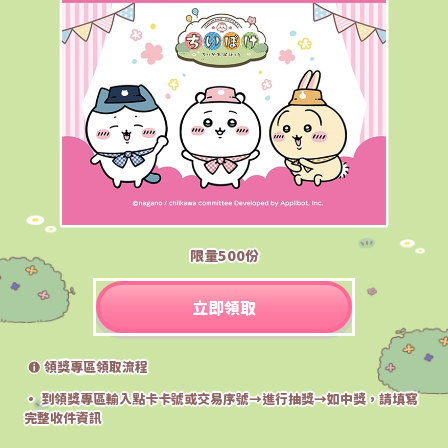
限量500份
立即領取
領獎專區領取流程
• 到領獎專區輸入點卡卡號或交易序號→進行抽獎→如中獎，請填寫
完整收件資訊