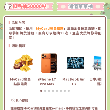
扣點抽50000點
儲值筆筆抽
活動內容
活動期間，使用「
MyCard會員扣點
」單筆消費任意面額，即
可參加抽獎活動，最高可以連抽15次，豐富大獎等你帶回
家！
活動獎項
MyCard會員
iPhone 17
MacBook Air
日本/韓國來
點數最高
Pro Max
13
機票
50000點
貼心提醒
註冊
成為MyCard會員並完成e-mail、手機驗證之會員即可獲