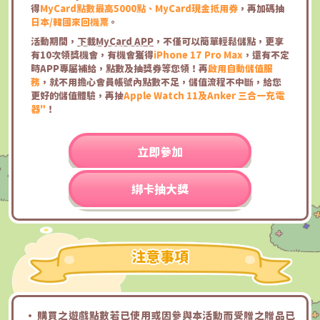
得
MyCard點數最高5000點、MyCard現金抵用券
，再加碼抽
日本/韓國來回機票
。
活動期間，
下載MyCard APP
，不僅可以簡單輕鬆儲點，更享
有10次領獎機會，有機會獲得
iPhone 17 Pro Max
，還有不定
時APP專屬補給，點數及抽獎券等您領！再
啟用自動儲值服
務
，就不用擔心會員帳號內點數不足，儲值流程不中斷，給您
更好的儲值體驗，再抽
Apple Watch 11及Anker 三合一充電
器"
！
立即參加
綁卡抽大獎
注意事項
• 購買之遊戲點數若已使用或因參與本活動而受贈之贈品已