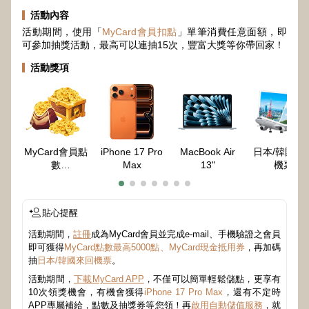
活動內容
活動期間，使用「
MyCard會員扣點
」單筆消費任意面額，即
可參加抽獎活動，最高可以連抽15次，豐富大獎等你帶回家！
活動獎項
MyCard會員點
iPhone 17 Pro
MacBook Air
日本/韓國來
數
Max
13"
機票
最高50000點
貼心提醒
活動期間，
註冊
成為MyCard會員並完成e-mail、手機驗證之會員
即可獲得
MyCard點數最高5000點、MyCard現金抵用券
，再加碼
抽
日本/韓國來回機票
。
活動期間，
下載MyCard APP
，不僅可以簡單輕鬆儲點，更享有
10次領獎機會，有機會獲得
iPhone 17 Pro Max
，還有不定時
APP專屬補給，點數及抽獎券等您領！再
啟用自動儲值服務
，就