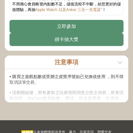
不用擔心會員帳號內點數不足，儲值流程不中斷，給您更好的儲
值體驗，再抽
Apple Watch 11及Anker 三合一充電器"
！
立即參加
綁卡抽大獎
注意事項
• 購買之遊戲點數或受贈之虛寶序號如已兌換或使用 ，則不得
取消該筆交易。
• 活動開始後，所有參加之玩家視同同意公告之內容，所有活
動內容、MyCard會員點數、獎項、現金抵用券、折價券、
COUPON之發送方式，主辦單位保留以上活動及獎項內容修改
之權利，並有權決定修改、取消、暫停或終止活動及贈送內
容。
• 除上述說明外，請詳閱【
其他注意事項
】內說明規範。
※本遊戲情節涉及性，暴力，不當言語，戀愛交友