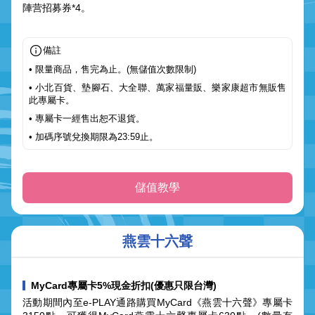
陣营招募券*4。
備註
• 限量商品，售完為止。(無儲值次數限制)
• 小北百貨、墊腳石、大全聯、萬家福量販、樂家康超市無販售
此專屬卡。
• 專屬卡一經售出恕不退貨。
• 加碼序號兌換期限為23:59止。
儲值教學
燕雲十六聲
MyCard專屬卡5%現金折扣(優惠只限台灣)
活動期間內至e-PLAY通路購買MyCard《燕雲十六聲》專屬卡