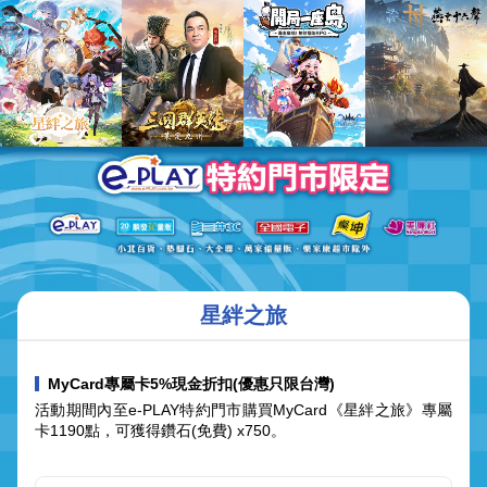
星絆之旅
MyCard專屬卡5%現金折扣(優惠只限台灣)
活動期間內至e-PLAY特約門市購買MyCard《星絆之旅》專屬
卡1190點，可獲得鑽石(免費) x750。