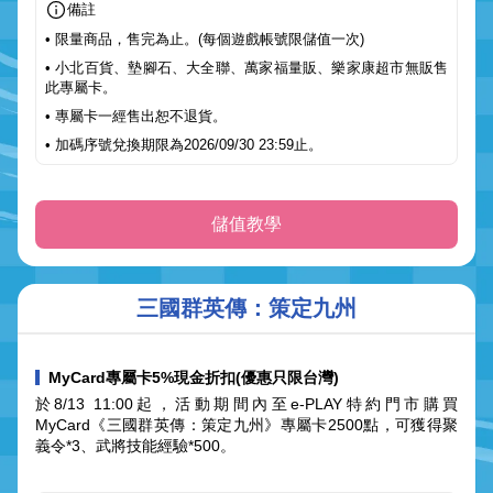
備註
• 限量商品，售完為止。(每個遊戲帳號限儲值一次)
• 小北百貨、墊腳石、大全聯、萬家福量販、樂家康超市無販售
此專屬卡。
• 專屬卡一經售出恕不退貨。
• 加碼序號兌換期限為2026/09/30 23:59止。
儲值教學
三國群英傳：策定九州
MyCard專屬卡5%現金折扣(優惠只限台灣)
於8/13 11:00起，活動期間內至e-PLAY特約門市購買
MyCard《三國群英傳：策定九州》專屬卡2500點，可獲得聚
義令*3、武將技能經驗*500。