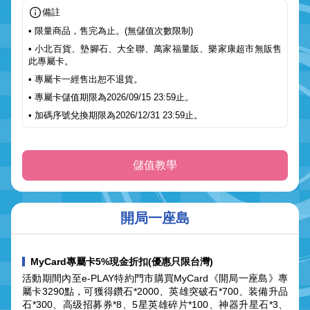
備註
• 限量商品，售完為止。(無儲值次數限制)
• 小北百貨、墊腳石、大全聯、萬家福量販、樂家康超市無販售
此專屬卡。
• 專屬卡一經售出恕不退貨。
• 專屬卡儲值期限為2026/09/15 23:59止。
• 加碼序號兌換期限為2026/12/31 23:59止。
儲值教學
開局一座島
MyCard專屬卡5%現金折扣(優惠只限台灣)
活動期間內至e-PLAY特約門市購買MyCard《開局一座島》專
屬卡3290點，可獲得鑽石*2000、英雄突破石*700、装備升品
石*300、高级招募券*8、5星英雄碎片*100、神器升星石*3、