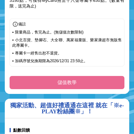
3150點，可獲得MyCard燕雲十六聲專屬卡630點。(數量有
限，送完為止)
備註
• 限量商品，售完為止。(無儲值次數限制)
• 小北百貨、墊腳石、大全聯、萬家福量販、樂家康超市無販售
此專屬卡。
• 專屬卡一經售出恕不退貨。
• 加碼序號兌換期限為2026/12/31 23:59止。
儲值教學
獨家活動、超值好禮通通在這裡 就在「※e-
PLAY粉絲團※」！
點數回饋