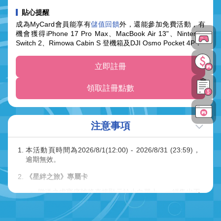
貼心提醒
成為MyCard會員能享有
儲值回饋
外，還能參加免費活動，有
機會獲得iPhone 17 Pro Max、MacBook Air 13"、Nintendo
Switch 2、Rimowa Cabin S 登機箱及DJI Osmo Pocket 4P！
立即註冊
領取註冊點數
注意事項
本活動頁時間為2026/8/1(12:00) - 2026/8/31 (23:59)，
逾期無效。
《星絆之旅》專屬卡
贈送之虛寶序號將直接顯示於小白單上，一經售出不
得退貨；加碼序號兌換期限至2026/09/30 23:59止，
逾期無效；一組序號限用一次，每個遊戲帳號限儲值