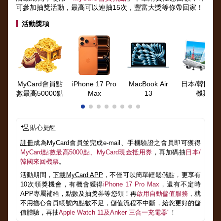
可參加抽獎活動，最高可以連抽15次，豐富大獎等你帶回家！
活動獎項
MyCard會員點
iPhone 17 Pro
MacBook Air
日本/韓國來
數最高50000點
Max
13
機票
貼心提醒
註冊
成為MyCard會員並完成e-mail、手機驗證之會員即可獲得
MyCard點數最高5000點、MyCard現金抵用券
，再加碼抽
日本/
韓國來回機票
。
活動期間，
下載MyCard APP
，不僅可以簡單輕鬆儲點，更享有
10次領獎機會，有機會獲得
iPhone 17 Pro Max
，還有不定時
APP專屬補給，點數及抽獎券等您領！再
啟用自動儲值服務
，就
不用擔心會員帳號內點數不足，儲值流程不中斷，給您更好的儲
值體驗，再抽
Apple Watch 11及Anker 三合一充電器"
！