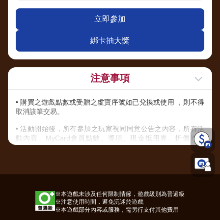
立即參加
綁卡抽大獎
注意事項
• 購買之遊戲點數或受贈之虛寶序號如已兌換或使用 ，則不得
取消該筆交易。
• 活動開始後，所有參加之玩家視同同意公告之內容，所有活
動內容、MyCard會員點數、獎項、現金抵用券、折價券、
COUPON之發送方式，主辦單位保留以上活動及獎項內容修改
之權利，並有權決定修改、取消、暫停或終止活動及贈送內
容。
• 除上述說明外，請詳閱【
其他注意事項
】內說明規範。
※本遊戲未涉及任何限制情節，遊戲級別為普遍級
※注意使用時間，避免沉迷於遊戲
※本遊戲部分內容或服務，需另行支付其他費用