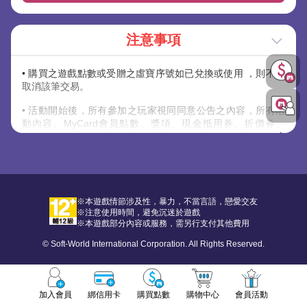
注意事項
• 購買之遊戲點數或受贈之虛寶序號如已兌換或使用 ，則不得
取消該筆交易。
• 活動開始後，所有參加之玩家視同同意公告之內容，所有活
動內容、MyCard會員點數、獎項、現金抵用券、折價券、
COUPON之發送方式，主辦單位保留以上活動及獎項內容修改
之權利，並有權決定修改、取消、暫停或終止活動及贈送內
容。
• 除上述說明外，請詳閱【
其他注意事項
】內說明規範。
※本遊戲情節涉及性，暴力，不當言語，戀愛交友
※注意使用時間，避免沉迷於遊戲
※本遊戲部分內容或服務，需另行支付其他費用
© Soft-World International Corporation. All Rights Reserved.
加入會員
綁信用卡
購買點數
購物中心
會員活動