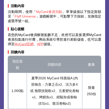
活動內容
活動期間，使用「
MyCard會員扣點
」單筆儲值以下指定面額
至「
Flyff Universe
」遊戲帳號中，可點擊下方按鈕，兌換指定
虛寶序號一組。
貼心提醒
若您的MyCard會員帳號點數不足，依然可以直接選擇MyCard
會員扣點進行付費，將由系統引導您進行差額儲值，也可以選
擇至
MyCard官網
、
APP
儲值。
回饋內容
指定面
回饋內容
數量
額
夏季2026 MyCard 特惠箱A (內
容物含：力量之石x2、活力多X
限量
1,000點
或 無限技能飲x2、元素變化卷軸
250份
x1、烤鰻魚x1、經驗加成卷軸
(ES)x1、復活卷軸x2)