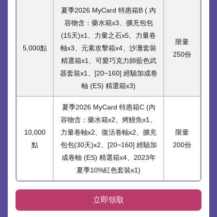
夏季2026 MyCard 特惠箱B ( 內
容物含：藥水箱x3、擴充包包
(15天)x1、力量之石x5、力量卷
限量
5,000點
軸x3、元素攻擊箱x4、沙灘套裝
250份
精選箱x1、可愛巧克力師藍色武
器套裝x1、[20~160] 經驗加成卷
軸 (ES) 精選箱x3)
夏季2026 MyCard 特惠箱C (內
容物含：藥水箱x2、烤鰻魚x1、
10,000
力量卷軸x2、復活卷軸x2、擴充
限量
點
包包(30天)x2、[20~160] 經驗加
200份
成卷軸 (ES) 精選箱x4、2023年
夏季10%紅色套裝x1)
立即領取