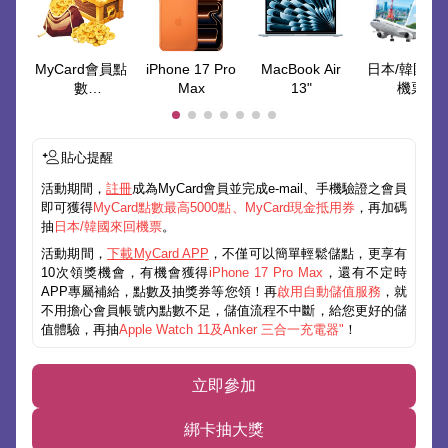
MyCard會員點
iPhone 17 Pro
MacBook Air
日本/韓國來
數
Max
13"
機票
最高50000點
貼心提醒
活動期間，
註冊
成為MyCard會員並完成e-mail、手機驗證之會員
即可獲得
MyCard點數最高5000點、MyCard現金抵用券
，再加碼
抽
日本/韓國來回機票
。
活動期間，
下載MyCard APP
，不僅可以簡單輕鬆儲點，更享有
10次領獎機會，有機會獲得
iPhone 17 Pro Max
，還有不定時
APP專屬補給，點數及抽獎券等您領！再
啟用自動儲值服務
，就
不用擔心會員帳號內點數不足，儲值流程不中斷，給您更好的儲
值體驗，再抽
Apple Watch 11及Anker 三合一充電器"
！
立即參加
綁卡抽大獎