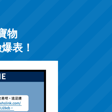
寶物
險爆表！