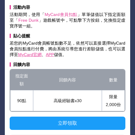
活動內容
活動期間，使用「
MyCard會員扣點
」單筆儲值以下指定面額
至「
Free Dunk
」遊戲帳號中，可點擊下方按鈕，兌換指定虛
寶序號一組。
貼心提醒
若您的MyCard會員帳號點數不足，依然可以直接選擇MyCard
會員扣點進行付費，將由系統引導您進行差額儲值，也可以選
擇至
MyCard官網
、
APP
儲值。
回饋內容
指定面
回饋內容
數量
額
限量
90點
高級經驗書x30
2,000份
立即領取