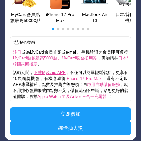
MyCard會員點
iPhone 17 Pro
MacBook Air
日本/韓國來
數最高50000點
Max
13
機票
貼心提醒
註冊
成為MyCard會員並完成e-mail、手機驗證之會員即可獲得
MyCard點數最高5000點、MyCard現金抵用券
，再加碼抽
日本/
韓國來回機票
。
活動期間，
下載MyCard APP
，不僅可以簡單輕鬆儲點，更享有
10次領獎機會，有機會獲得
iPhone 17 Pro Max
，還有不定時
APP專屬補給，點數及抽獎券等您領！再
啟用自動儲值服務
，就
不用擔心會員帳號內點數不足，儲值流程不中斷，給您更好的儲
值體驗，再抽
Apple Watch 11及Anker 三合一充電器"
！
立即參加
綁卡抽大獎