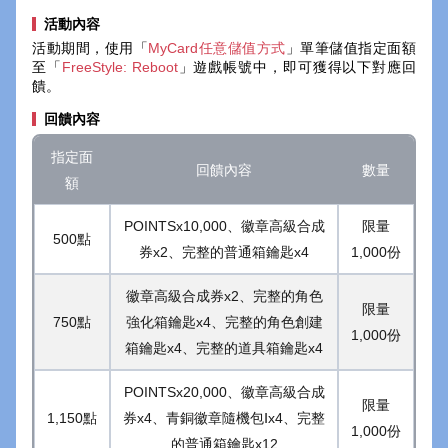
活動內容
活動期間，使用「
MyCard任意儲值方式
」單筆儲值指定面額
至「
FreeStyle: Reboot
」遊戲帳號中，即可獲得以下對應回
饋。
回饋內容
指定面
回饋內容
數量
額
POINTSx10,000、徽章高級合成
限量
500點
券x2、完整的普通箱鑰匙x4
1,000份
徽章高級合成券x2、完整的角色
限量
750點
強化箱鑰匙x4、完整的角色創建
1,000份
箱鑰匙x4、完整的道具箱鑰匙x4
POINTSx20,000、徽章高級合成
限量
1,150點
券x4、青銅徽章隨機包Ⅰx4、完整
1,000份
的普通箱鑰匙x12