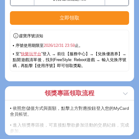
立即領取
虛寶序號須知
• 序號使用期限至
2026/12/31 23:59
止。
• 至“
快樂玩平台
”登入 → 前往【服務中心】→【兌換優惠券】→
點開遊戲清單後，找到FreeStyle: Reboot遊戲 → 輸入兌換序號
碼，再點擊【使用序號】即可領取獎勵。
領獎專區領取流程
• 依照您儲值方式與面額，點擊上方對應按鈕登入您的MyCard
會員帳號。
• 進入領獎專區後，可直接點擊欲參加活動的交易紀錄，完成
參加。