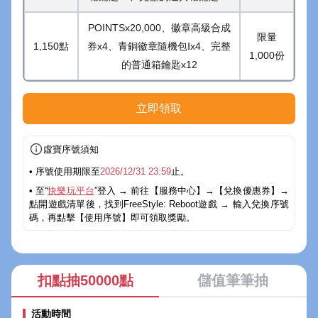
POINTSx20,000、徽章高級合成
限量
1,150點
券x4、青銅徽章隨機包Ⅰx4、完整
1,000份
的普通箱鑰匙x12
立即領取
虛寶序號須知
• 序號使用期限至
2026/12/31 23:59
止。
• 至“
快樂玩平台
”登入 → 前往【服務中心】→【兌換優惠券】→
點開遊戲清單後，找到FreeStyle: Reboot遊戲 → 輸入兌換序號
碼，再點擊【使用序號】即可領取獎勵。
扣點抽50000點
儲值筆筆抽
活動時間