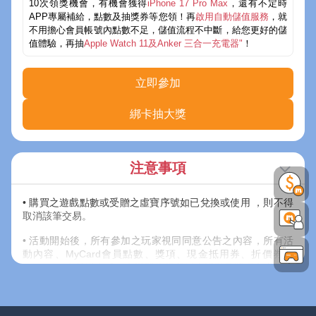
10次領獎機會，有機會獲得
iPhone 17 Pro Max
，還有不定時
APP專屬補給，點數及抽獎券等您領！再
啟用自動儲值服務
，就
不用擔心會員帳號內點數不足，儲值流程不中斷，給您更好的儲
值體驗，再抽
Apple Watch 11及Anker 三合一充電器"
！
立即參加
綁卡抽大獎
注意事項
• 購買之遊戲點數或受贈之虛寶序號如已兌換或使用 ，則不得
取消該筆交易。
• 活動開始後，所有參加之玩家視同同意公告之內容，所有活
動內容、MyCard會員點數、獎項、現金抵用券、折價券、
COUPON之發送方式，主辦單位保留以上活動及獎項內容修改
之權利，並有權決定修改、取消、暫停或終止活動及贈送內
容。