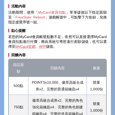
活動內容
活動期間，使用「
MyCard會員扣點
」單筆儲值以下指定面額
至「
FreeStyle: Reboot
」遊戲帳號中，可點擊下方按鈕，兌換
指定虛寶序號一組。
貼心提醒
若您的MyCard會員帳號點數不足，依然可以直接選擇MyCard
會員扣點進行付費，將由系統引導您進行差額儲值，也可以選
擇至
MyCard官網
、
APP
儲值。
回饋內容
指定面
回饋內容
數量
額
POINTSx10,000、徽章高級合成
限量
500點
券x2、完整的普通箱鑰匙x4
1,000份
徽章高級合成券x2、完整的角色
限量
750點
強化箱鑰匙x4、完整的角色創建
1,000份
箱鑰匙x4、完整的道具箱鑰匙x4