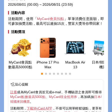
2026/08/01 (00:00) ~ 2026/08/31 (23:59)
活動內容
活動期間，使用「
MyCard會員扣點
」單筆消費任意面額，即
可參加抽獎活動，最高可以連抽15次，豐富大獎等你帶回家！
活動獎項
MyCard會員點
iPhone 17 Pro
MacBook Air
日本/韓國來
數最高50000點
Max
13
機票
貼心提醒
註冊
成為MyCard會員並完成e-mail、手機驗證之會員即可獲得
MyCard點數最高5000點、MyCard現金抵用券
，再加碼抽
日本/
韓國來回機票
。
活動期間，
下載MyCard APP
，不僅可以簡單輕鬆儲點，更享有