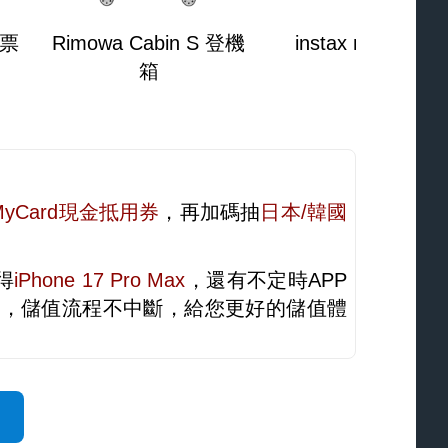
機票
Rimowa Cabin S 登機
instax mini Evo
箱
MyCard現金抵用券
，再加碼抽
日本/韓國
得
iPhone 17 Pro Max
，還有不定時APP
足，儲值流程不中斷，給您更好的儲值體