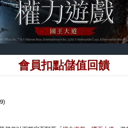
會員扣點儲值回饋
9)