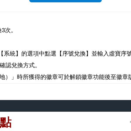
換3次。
。
遊戲內【系統】的選項中點選【序號兌換】並輸入虛寶
確認兌換方式。
灣地）」時所獲得的徽章可於解鎖徽章功能後至徽章
0點