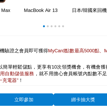
o Max
MacBook Air 13
日本/韓國來回
l、手機驗證之會員即可獲得
MyCard點數最高5000點、
以簡單輕鬆儲點，更享有10次領獎機會，有機會獲
用自動儲值服務
，就不用擔心會員帳號內點數不
三合一充電器"
！
立即參加
綁卡抽大獎