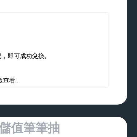
序號，即可成功兌換。
版查看。
儲值筆筆抽