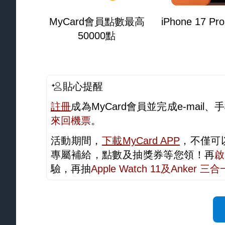
MyCard會員點數最高
iPhone 17 Pr
50000點
貼心提醒
註冊
成為MyCard會員並完成e-mai
來回機票
。
活動期間，
下載MyCard APP
，不僅可
專屬補給，點數及抽獎券等您領！再
啟
驗，再抽
Apple Watch 11及Anker 