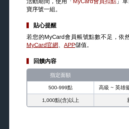
活動期間，使用「
MyCard會員扣點
」單
寶序號一組。
貼心提醒
若您的MyCard會員帳號點數不足，
MyCard官網
、
APP
儲值。
回饋內容
指定面額
500-999點
高級 ~ 英雄
1,000點(含)以上