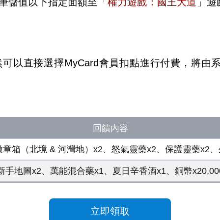
筆儲值以下指定面額至「
權力遊戲：國王大道
」遊
依然可以直接選擇MyCard會員扣點進行付費，將
回饋內容
徽章箱（北境 & 河灣地）x2、怒氣靈藥x2、保護靈藥x2
新手地圖x2、萬能混合藥x1、夏日辛香酒x1、銅幣x20,00
立即領取