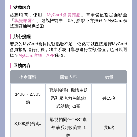
活動內容
活動時間，使用「
MyCard會員扣點
」單筆儲值指定面額至
「
戰雙帕彌什
」遊戲帳號中，即可點擊下方按鈕至MyCard領
獎專區抽對應獎勵
貼心提醒
若您的MyCard會員帳號點數不足，依然可以直接選擇MyCard
會員扣點進行付費，將由系統引導您進行差額儲值，也可以選
擇至
MyCard官網
、
APP
儲值。
回饋內容
指定面額
回饋內容
數量
戰雙帕彌什機體主題
1490 ~ 2,999
系列壓克力色紙(款
共15名
點
式隨機) x1張
戰雙帕爾什FEST嘉
3,000點(含)以
年華系列收藏畫x1
共5名
上
幅