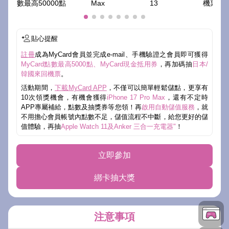
數最高50000點
Max
13
機票
貼心提醒
註冊
成為MyCard會員並完成e-mail、手機驗證之會員即可獲得
MyCard點數最高5000點、MyCard現金抵用券
，再加碼抽
日本/
韓國來回機票
。
活動期間，
下載MyCard APP
，不僅可以簡單輕鬆儲點，更享有
10次領獎機會，有機會獲得
iPhone 17 Pro Max
，還有不定時
APP專屬補給，點數及抽獎券等您領！再
啟用自動儲值服務
，就
不用擔心會員帳號內點數不足，儲值流程不中斷，給您更好的儲
值體驗，再抽
Apple Watch 11及Anker 三合一充電器"
！
立即參加
綁卡抽大獎
注意事項