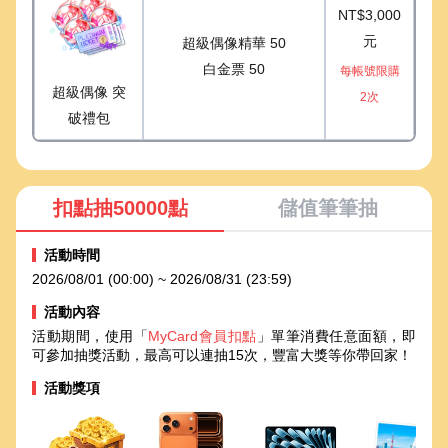
NT$3,000
元
超級偶像精華 50
白金票 50
每帳號限購
超級偶像 突
2次
破禮包
扣點抽50000點
儲值筆筆抽
活動時間
2026/08/01 (00:00) ~ 2026/08/31 (23:59)
活動內容
活動期間，使用「
MyCard會員扣點
」單筆消費任意面額，即
可參加抽獎活動，最高可以連抽15次，豐富大獎等你帶回家！
活動獎項