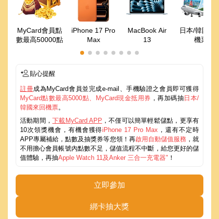
MyCard會員點
iPhone 17 Pro
MacBook Air
日本/韓國來
數最高50000點
Max
13
機票
貼心提醒
註冊
成為MyCard會員並完成e-mail、手機驗證之會員即可獲得
MyCard點數最高5000點、MyCard現金抵用券
，再加碼抽
日本/
韓國來回機票
。
活動期間，
下載MyCard APP
，不僅可以簡單輕鬆儲點，更享有
10次領獎機會，有機會獲得
iPhone 17 Pro Max
，還有不定時
APP專屬補給，點數及抽獎券等您領！再
啟用自動儲值服務
，就
不用擔心會員帳號內點數不足，儲值流程不中斷，給您更好的儲
值體驗，再抽
Apple Watch 11及Anker 三合一充電器"
！
立即參加
綁卡抽大獎