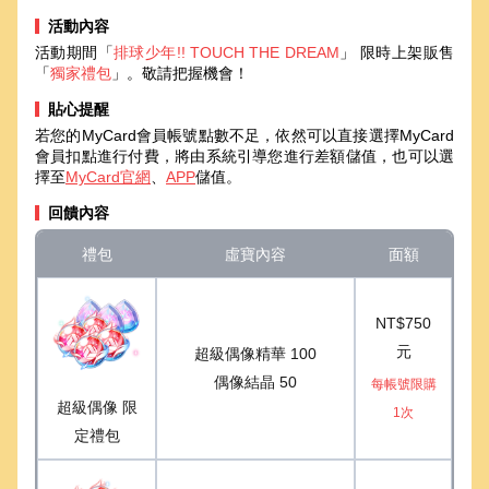
活動內容
活動期間「
排球少年!! TOUCH THE DREAM
」 限時上架販售
「
獨家禮包
」。敬請把握機會！
貼心提醒
若您的MyCard會員帳號點數不足，依然可以直接選擇MyCard
會員扣點進行付費，將由系統引導您進行差額儲值，也可以選
擇至
MyCard官網
、
APP
儲值。
回饋內容
禮包
虛寶內容
面額
NT$750
元
超級偶像精華 100
偶像結晶 50
每帳號限購
超級偶像 限
1次
定禮包