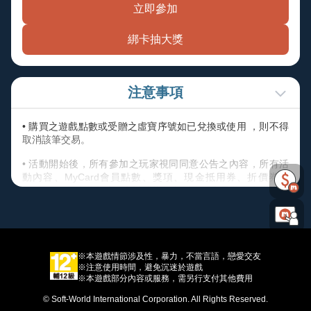
立即參加
綁卡抽大獎
注意事項
• 購買之遊戲點數或受贈之虛寶序號如已兌換或使用 ，則不得
取消該筆交易。
• 活動開始後，所有參加之玩家視同同意公告之內容，所有活
動內容、MyCard會員點數、獎項、現金抵用券、折價券、
COUPON之發送方式，主辦單位保留以上活動及獎項內容修改
之權利，並有權決定修改、取消、暫停或終止活動及贈送內
容。
• 除上述說明外，請詳閱【
其他注意事項
】內說明規範。
※本遊戲情節涉及性，暴力，不當言語，戀愛交友
※注意使用時間，避免沉迷於遊戲
※本遊戲部分內容或服務，需另行支付其他費用
© Soft-World International Corporation. All Rights Reserved.