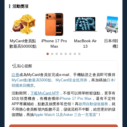
活動獎項
MyCard會員點
iPhone 17 Pro
MacBook Air
日本/韓國來
數最高50000點
Max
13
機票
貼心提醒
註冊
成為MyCard會員並完成e-mail、手機驗證之會員即可獲得
MyCard點數最高5000點、MyCard現金抵用券
，再加碼抽
日本/
韓國來回機票
。
活動期間，
下載MyCard APP
，不僅可以簡單輕鬆儲點，更享有
10次領獎機會，有機會獲得
iPhone 17 Pro Max
，還有不定時
APP專屬補給，點數及抽獎券等您領！再
啟用自動儲值服務
，就
不用擔心會員帳號內點數不足，儲值流程不中斷，給您更好的儲
值體驗，再抽
Apple Watch 11及Anker 三合一充電器"
！