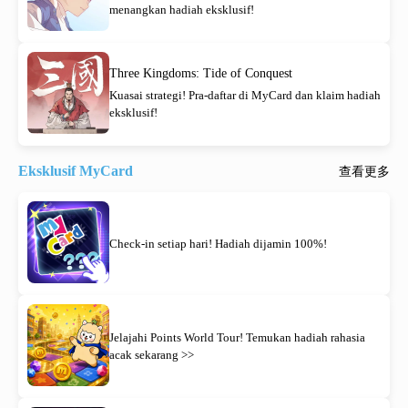
menangkan hadiah eksklusif!
Three Kingdoms: Tide of Conquest
Kuasai strategi! Pra-daftar di MyCard dan klaim hadiah
eksklusif!
Eksklusif MyCard
查看更多
Check-in setiap hari! Hadiah dijamin 100%!
Jelajahi Points World Tour! Temukan hadiah rahasia
acak sekarang >>