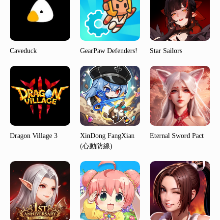
Caveduck
GearPaw Defenders!
Star Sailors
Dragon Village 3
XinDong FangXian
Eternal Sword Pact
(心動防線)