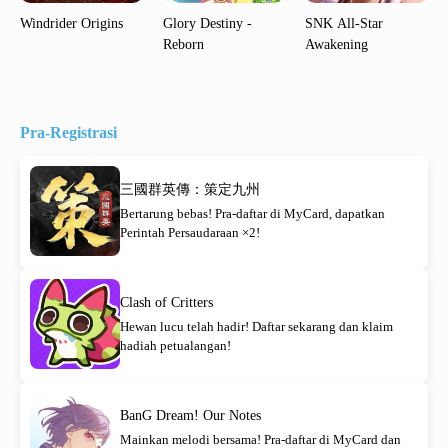
Windrider Origins
Glory Destiny -
SNK All-Star
Reborn
Awakening
Pra-Registrasi
三國群英傳：策定九州
Bertarung bebas! Pra-daftar di MyCard, dapatkan
Perintah Persaudaraan ×2!
Clash of Critters
Hewan lucu telah hadir! Daftar sekarang dan klaim
hadiah petualangan!
BanG Dream! Our Notes
Mainkan melodi bersama! Pra-daftar di MyCard dan