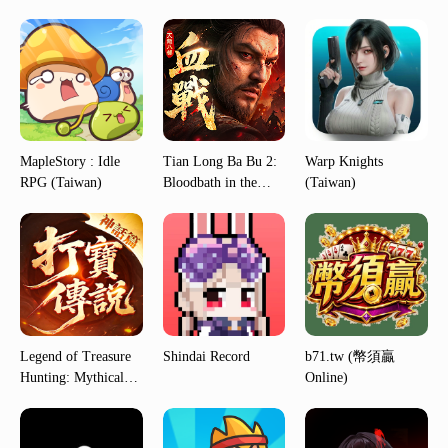
MapleStory : Idle
Tian Long Ba Bu 2:
Warp Knights
RPG (Taiwan)
Bloodbath in the
(Taiwan)
Jianghu (Taiwan)
Legend of Treasure
Shindai Record
b71.tw (幣須贏
Hunting: Mythical
Online)
Edition