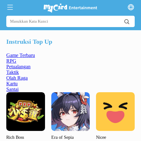
Instruksi Top Up
Game Terbaru
RPG
Petualangan
Taktik
Olah Raga
Kartu
Santai
Rich Boss
Era of Sepia
Nicee