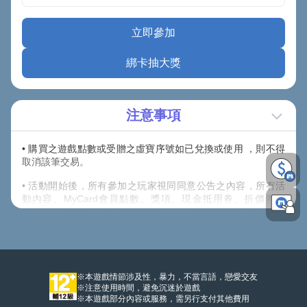
立即參加
綁卡抽大獎
注意事項
• 購買之遊戲點數或受贈之虛寶序號如已兌換或使用 ，則不得
取消該筆交易。
• 活動開始後，所有參加之玩家視同同意公告之內容，所有活
動內容、MyCard會員點數、獎項、現金抵用券、折價券、
COUPON之發送方式，主辦單位保留以上活動及獎項內容修改
之權利，並有權決定修改、取消、暫停或終止活動及贈送內
容。
• 除上述說明外，請詳閱【
其他注意事項
】內說明規範。
※本遊戲情節涉及性，暴力，不當言語，戀愛交友
※注意使用時間，避免沉迷於遊戲
※本遊戲部分內容或服務，需另行支付其他費用