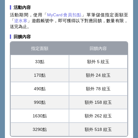
活動內容
活動期間，使用「
MyCard會員扣點
」單筆儲值指定面額至
「
逆水寒
」遊戲帳號中，即可獲得以下對應回饋，數量有限，
送完為止。
回饋內容
指定面額
回饋內容
33點
額外 5 紋玉
170點
額外 24 紋玉
490點
額外 78 紋玉
990點
額外 158 紋玉
1630點
額外 262 紋玉
3290點
額外 518 紋玉