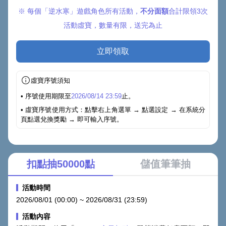
※ 每個「
逆水寒
」遊戲角色所有活動，
不分面額
合計限領3次
活動虛寶，數量有限，送完為止
立即領取
虛寶序號須知
• 序號使用期限至
2026/08/14 23:59
止。
• 虛寶序號使用方式：點擊右上角選單 → 點選設定 → 在系統分
頁點選兌換獎勵 → 即可輸入序號。
扣點抽50000點
儲值筆筆抽
活動時間
2026/08/01 (00:00) ~ 2026/08/31 (23:59)
活動內容