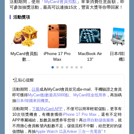
活動期間，使用「
MyCard會員扣點
」單筆消費任意面額，即
可參加抽獎活動，最高可以連抽15次，豐富大獎等你帶回家！
活動獎項
MyCard會員點
iPhone 17 Pro
MacBook Air
日本/韓國來
數
Max
13"
機票
最高50000點
貼心提醒
活動期間，
註冊
成為MyCard會員並完成e-mail、手機驗證之會員
即可獲得
MyCard點數最高5000點、MyCard現金抵用券
，再加碼
抽
日本/韓國來回機票
。
活動期間，
下載MyCard APP
，不僅可以簡單輕鬆儲點，更享有
10次領獎機會，有機會獲得
iPhone 17 Pro Max
，還有不定時
APP專屬補給，點數及抽獎券等您領！再
啟用自動儲值服務
，就
不用擔心會員帳號內點數不足，儲值流程不中斷，給您更好的儲
值體驗，再抽
Apple Watch 11及Anker 三合一充電器"
！