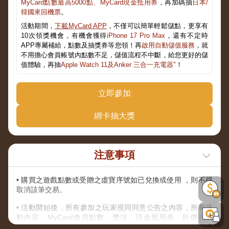
MyCard點數最高5000點、MyCard現金抵用券
，再加碼抽
日本/
韓國來回機票
。
活動期間，
下載MyCard APP
，不僅可以簡單輕鬆儲點，更享有
10次領獎機會，有機會獲得
iPhone 17 Pro Max
，還有不定時
APP專屬補給，點數及抽獎券等您領！再
啟用自動儲值服務
，就
不用擔心會員帳號內點數不足，儲值流程不中斷，給您更好的儲
值體驗，再抽
Apple Watch 11及Anker 三合一充電器"
！
立即參加
綁卡抽大獎
注意事項
• 購買之遊戲點數或受贈之虛寶序號如已兌換或使用 ，則不得
取消該筆交易。
• 活動開始後，所有參加之玩家視同同意公告之內容，所有活
動內容、MyCard會員點數、獎項、現金抵用券、折價券、
COUPON之發送方式，主辦單位保留以上活動及獎項內容修改