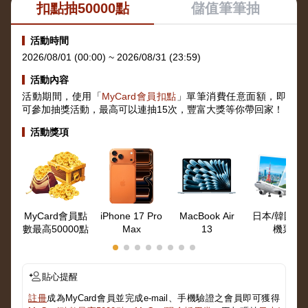
扣點抽50000點
儲值筆筆抽
活動時間
2026/08/01 (00:00) ~ 2026/08/31 (23:59)
活動內容
活動期間，使用「
MyCard會員扣點
」單筆消費任意面額，即
可參加抽獎活動，最高可以連抽15次，豐富大獎等你帶回家！
活動獎項
MyCard會員點
iPhone 17 Pro
MacBook Air
日本/韓國來
數最高50000點
Max
13
機票
貼心提醒
註冊
成為MyCard會員並完成e-mail、手機驗證之會員即可獲得