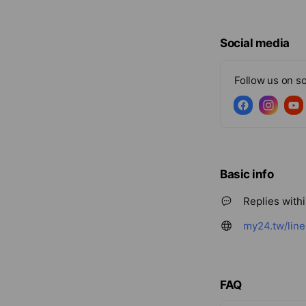
Social media
Follow us on so
Basic info
Replies with
my24.tw/line
FAQ