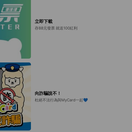
立即下載
存88元發票 就送100紅利
向詐騙說不！
杜絕不法行為與MyCard一起💙