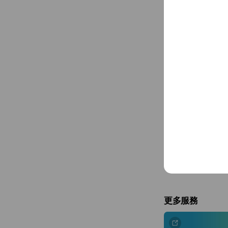
日常生活篇
讓馬尼陪你度過每一天
更多服務