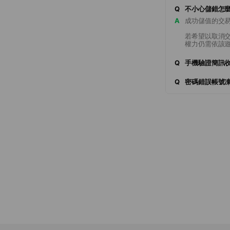
Q
不小心儲錯怎
A
成功儲值的交
若希望以取消
權力仍需依該
Q
手機驗證簡訊
Q
密碼錯誤帳號