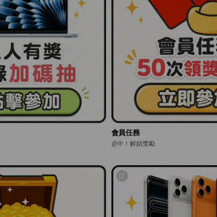
會員任務
必中！解鎖獎勵