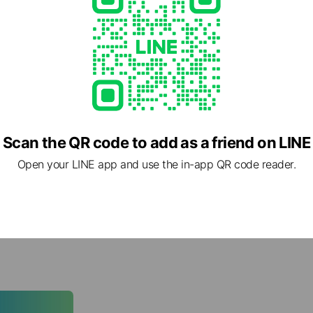
Scan the QR code to add as a friend on LINE
Open your LINE app and use the in-app QR code reader.
職場日記篇
💕
社畜必備💼敲敲木魚功德+1