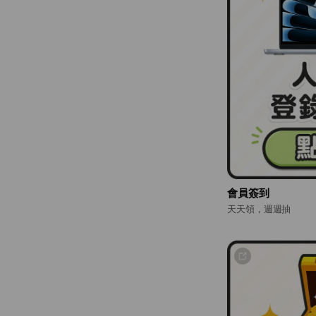
會員簽到
天天領，週週抽