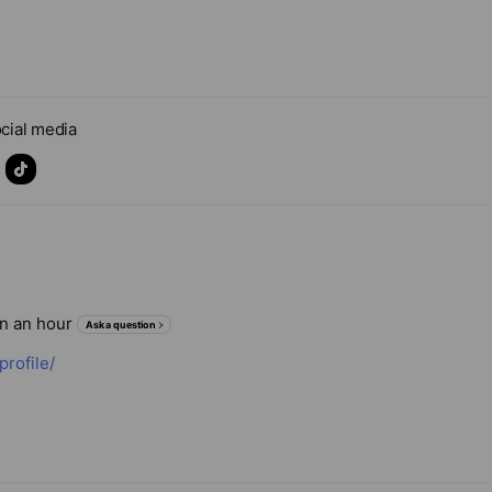
cial media
in an hour
Ask a question
profile/