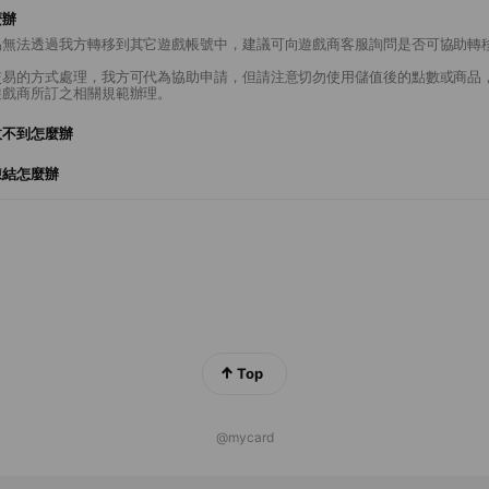
麼辦
易無法透過我方轉移到其它遊戲帳號中，建議可向遊戲商客服詢問是否可協助轉
交易的方式處理，我方可代為協助申請，但請注意切勿使用儲值後的點數或商品
遊戲商所訂之相關規範辦理。
收不到怎麼辦
凍結怎麼辦
Top
@mycard