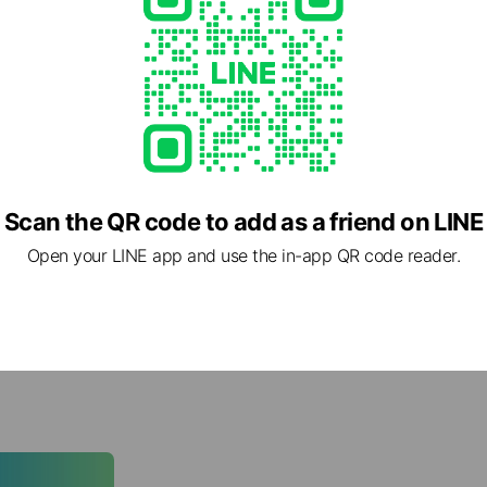
Scan the QR code to add as a friend on LINE
Open your LINE app and use the in-app QR code reader.
職場日記篇
💕
社畜必備💼敲敲木魚功德+1