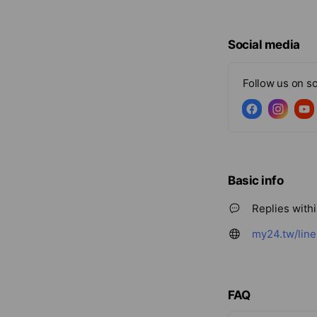
Social media
Follow us on so
Basic info
Replies with
my24.tw/line
FAQ