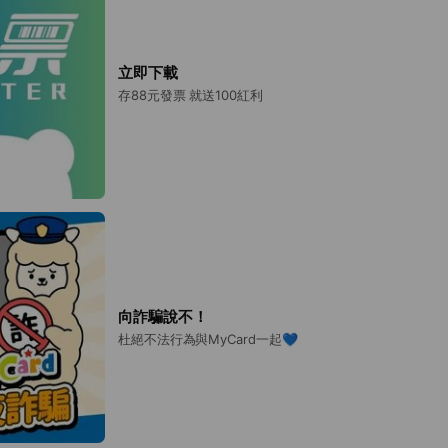
立即下載
存88元發票 就送100紅利
向詐騙說不！
杜絕不法行為與MyCard一起💙