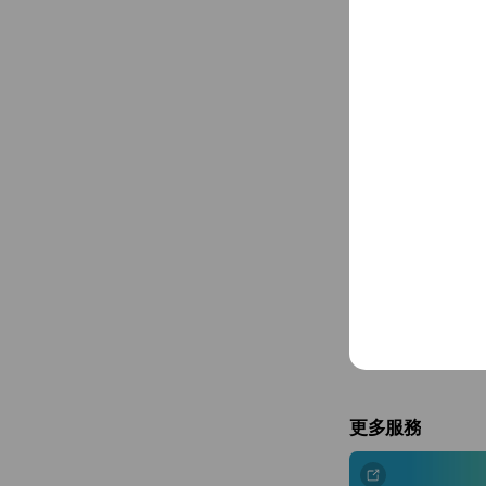
日常生活篇
讓馬尼陪你度過每一天
更多服務