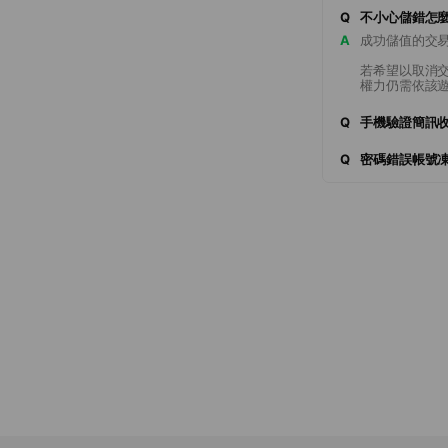
Q
不小心儲錯怎
A
成功儲值的交
若希望以取消
權力仍需依該
Q
手機驗證簡訊
Q
密碼錯誤帳號