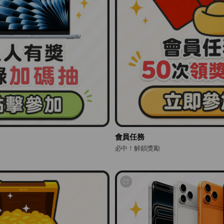
會員任務
必中！解鎖獎勵