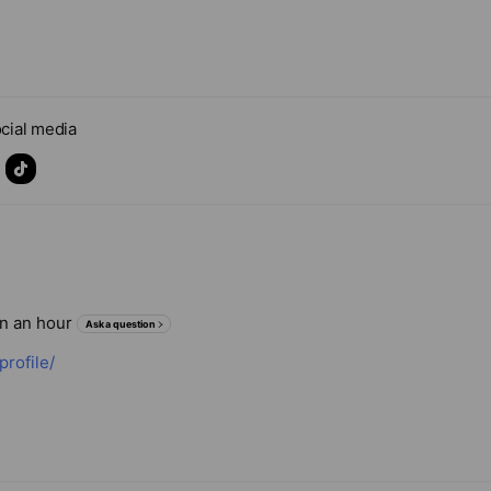
cial media
in an hour
Ask a question
profile/