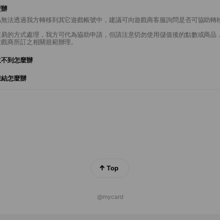
麼辦
易無法透過我方轉移到其它遊戲帳號中，建議可向遊戲商客服詢問是否可協助轉
交易的方式處理，我方可代為協助申請，但請注意切勿使用儲值後的點數或商品
遊戲商所訂之相關規範辦理。
收不到怎麼辦
凍結怎麼辦
Top
@mycard