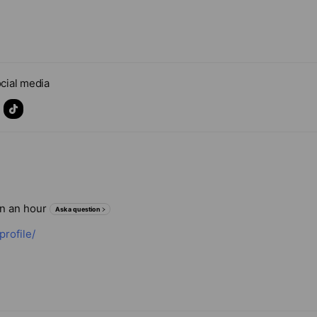
cial media
in an hour
Ask a question
profile/