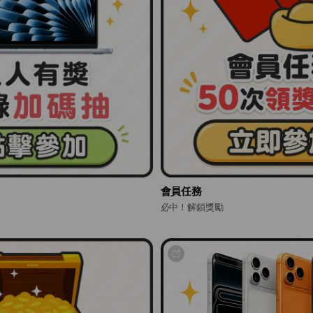
會員任務
必中！解鎖獎勵