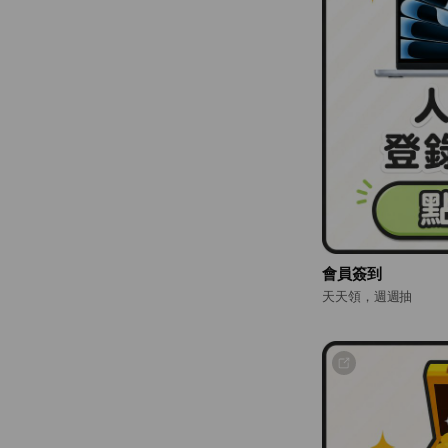
會員簽到
天天領，週週抽