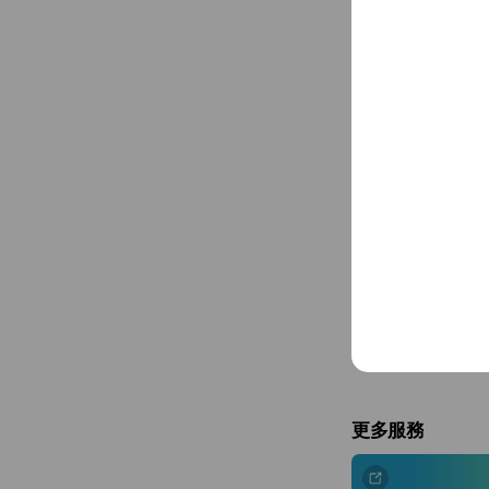
日常生活篇
讓馬尼陪你度過每一天
更多服務