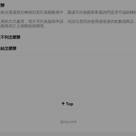
麼辦
易無法透過我方轉移到其它遊戲帳號中，建議可向遊戲商客服詢問是否可協助轉
交易的方式處理，我方可代為協助申請，但請注意切勿使用儲值後的點數或商品
遊戲商所訂之相關規範辦理。
收不到怎麼辦
凍結怎麼辦
Top
@mycard