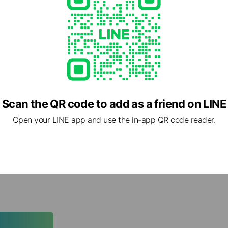
Scan the QR code to add as a friend on LINE
Open your LINE app and use the in-app QR code reader.
職場日記篇
💕
社畜必備💼敲敲木魚功德+1