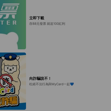
立即下載
存88元發票 就送100紅利
向詐騙說不！
杜絕不法行為與MyCard一起💙