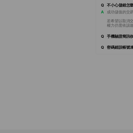
Q
不小心儲錯怎
A
成功儲值的交
若希望以取消
權力仍需依該
Q
手機驗證簡訊
Q
密碼錯誤帳號