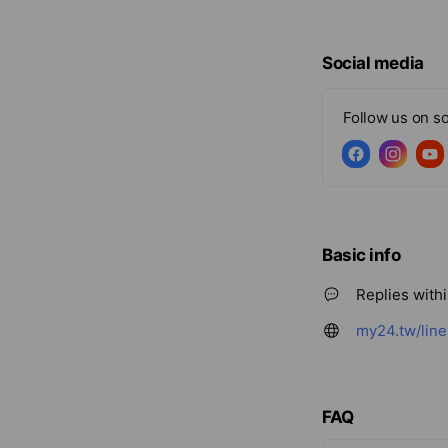
Social media
Follow us on so
Basic info
Replies with
my24.tw/line
FAQ