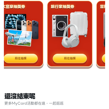
大富豪抽獎券
旅行家抽獎券
冒險
前往抽獎
前往抽獎
還沒結束呢
更多MyCard活動都在這，一起逛逛