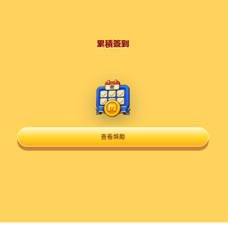
累積簽到
查看獎勵