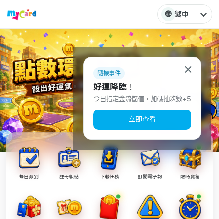
🌐
繁中
×
隨機事件
好運降臨！
今日指定金流儲值，加碼抽次數+5
立即查看
每日簽到
註冊領點
下載任務
訂閱電子報
限時寶箱