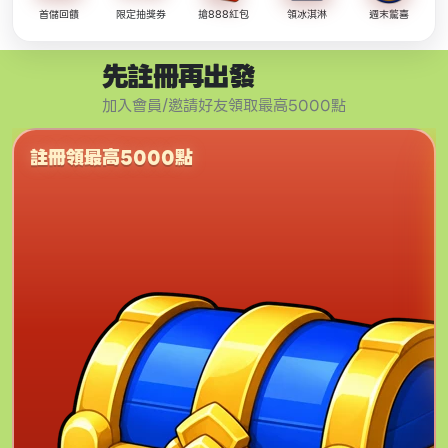
首儲回饋
限定抽獎券
搶888紅包
領冰淇淋
週末驚喜
先註冊再出發
加入會員/邀請好友領取最高5000點
註冊領最高5000點