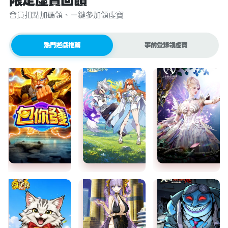
限定虛寶回饋
會員扣點加碼領、一鍵參加領虛寶
熱門遊戲推薦
事前登錄領虛寶