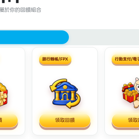
屬於你的回饋組合
銀行轉帳/FPX
行動支付/電
饋
領取回饋
領取