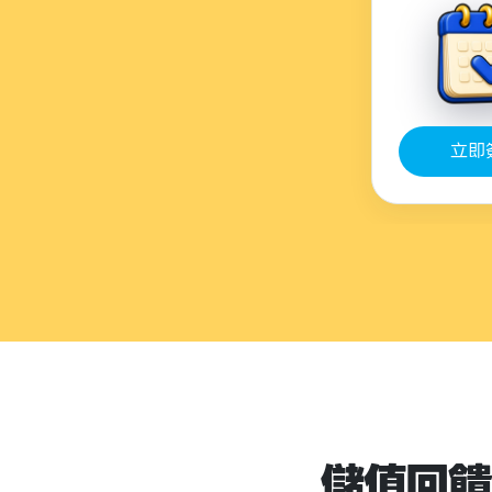
立即
儲值回饋1