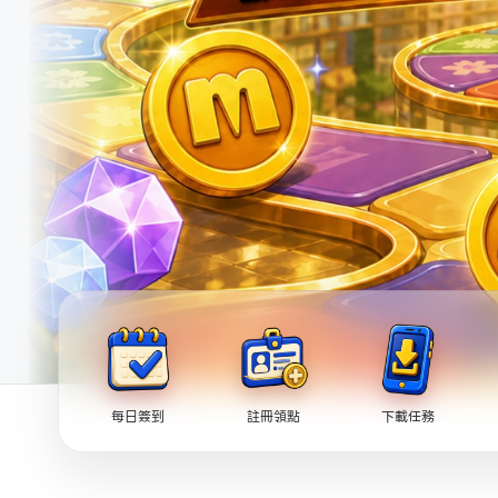
每日簽到
註冊領點
下載任務