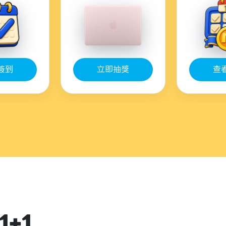
簽到
立即抽獎
查
+1