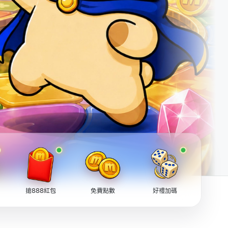
搶888紅包
免費點數
好禮加碼