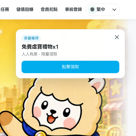
🌐
員任務
儲值回饋
會員扣點
事前登錄
繁中
×
恭喜獲得
免費虛寶禮物x1
人人有獎，限量領取
點擊領取