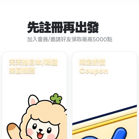
先註冊再出發
加入會員/邀請好友領取最高5000點
天天抽日本/韓國
限定折價
來回機票
Coupon