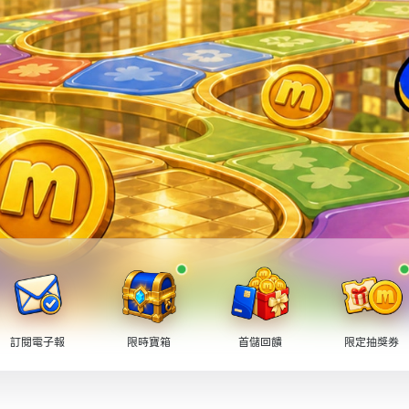
訂閱電子報
限時寶箱
首儲回饋
限定抽獎券