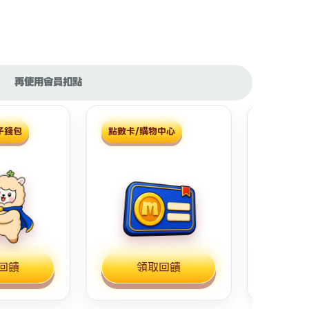
再使用會員扣點
子錢包
點數卡/購物中心
實體商店
回饋
領取回饋