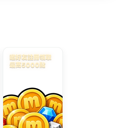
邀好友註冊領取
最高5000點