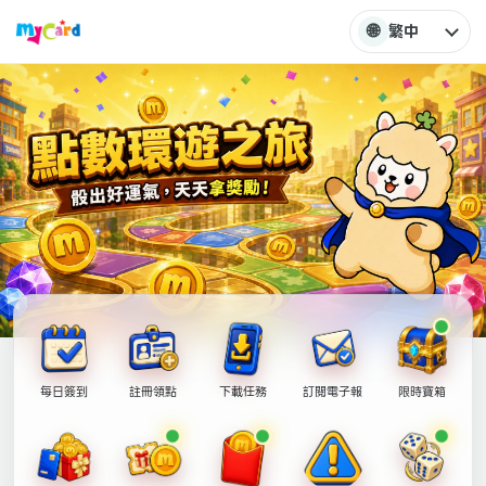
🌐
繁中
每日簽到
註冊領點
下載任務
訂閱電子報
限時寶箱