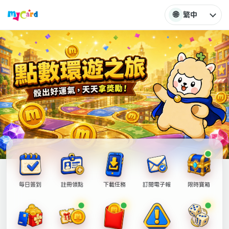
🌐
繁中
每日簽到
註冊領點
下載任務
訂閱電子報
限時寶箱