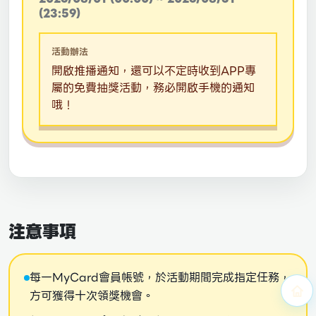
(23:59)
活動辦法
開啟推播通知，還可以不定時收到APP專
屬的免費抽獎活動，務必開啟手機的通知
哦！
注意事項
每一MyCard會員帳號，於活動期間完成指定任務，
方可獲得十次領獎機會。