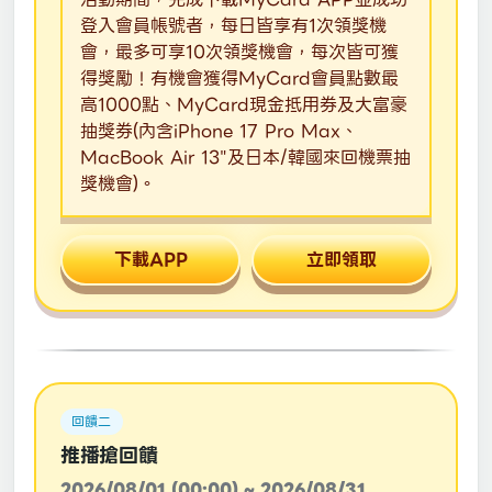
登入會員帳號者，每日皆享有1次領獎機
會，最多可享10次領獎機會，每次皆可獲
得獎勵！有機會獲得MyCard會員點數最
高1000點、MyCard現金抵用券及大富豪
抽獎券(內含iPhone 17 Pro Max、
MacBook Air 13"及日本/韓國來回機票抽
獎機會)。
下載APP
立即領取
回饋二
推播搶回饋
2026/08/01 (00:00) ~ 2026/08/31