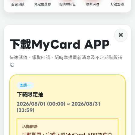
首儲回饋
限定抽獎券
搶888紅包
領冰淇淋
好禮加碼
×
下載MyCard APP
快速儲值、領取回饋，隨時掌握最新消息及不定期點數補
給
回饋一
下載限定抽
2026/08/01 (00:00) ~ 2026/08/31
(23:59)
活動辦法
活動期間，完成下載MyCard APP並成功