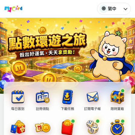
🌐
繁中
每日簽到
註冊領點
下載任務
訂閱電子報
限時寶箱