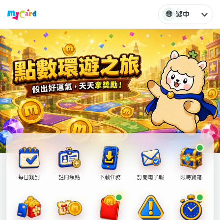
🌐
繁中
每日簽到
註冊領點
下載任務
訂閱電子報
限時寶箱