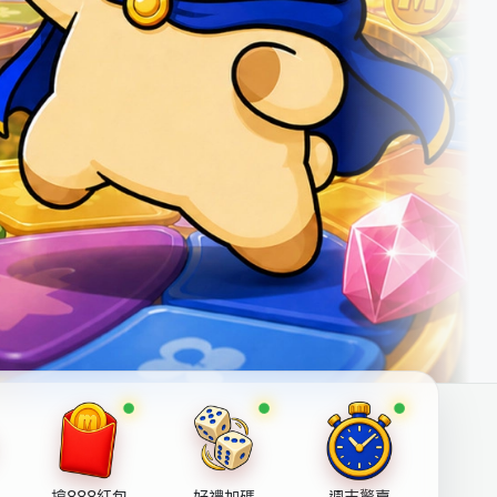
搶888紅包
好禮加碼
週末驚喜