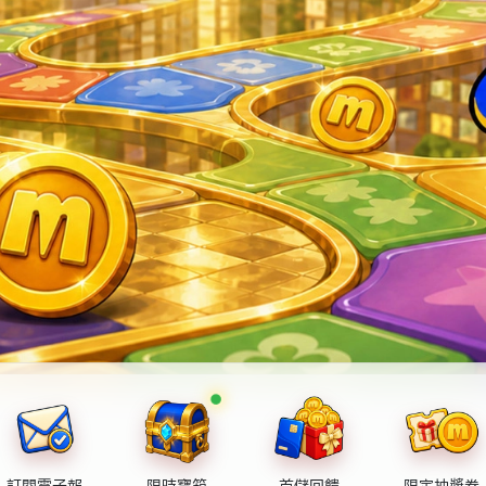
訂閱電子報
限時寶箱
首儲回饋
限定抽獎券