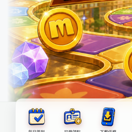
每日簽到
註冊領點
下載任務