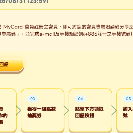
26/08/31 (23:59)
MyCard 會員註冊之會員，即可將您的會員專屬邀請碼分享給還
屬碼」，並完成e-mail及手機驗證(限+886註冊之手機號
。
回饋
03
04
05
冊
獲得一組點數
點擊下方領取
輸入
你的
抽獎券
回饋按鈕
號
碼