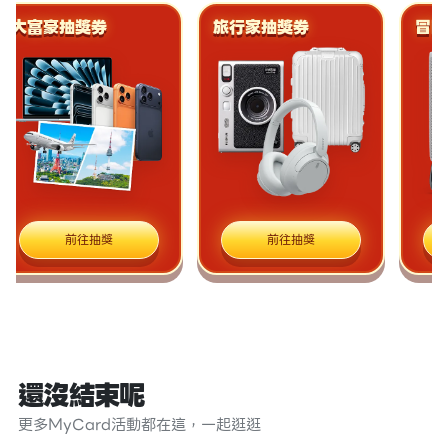
大富豪抽獎券
旅行家抽獎券
冒險
前往抽獎
前往抽獎
還沒結束呢
更多MyCard活動都在這，一起逛逛