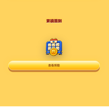
累積簽到
查看獎勵