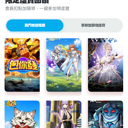
限定虛寶回饋
會員扣點加碼領、一鍵參加領虛寶
熱門遊戲推薦
事前登錄領虛寶