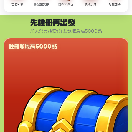
首儲回饋
限定抽獎券
搶888紅包
領冰淇淋
好禮加碼
先註冊再出發
加入會員/邀請好友領取最高5000點
註冊領最高5000點