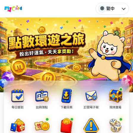
🌐
繁中
每日簽到
註冊領點
下載任務
訂閱電子報
限時寶箱