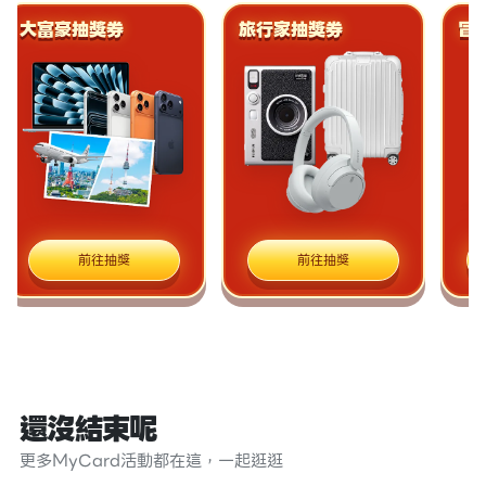
大富豪抽獎券
旅行家抽獎券
冒
前往抽獎
前往抽獎
還沒結束呢
更多MyCard活動都在這，一起逛逛