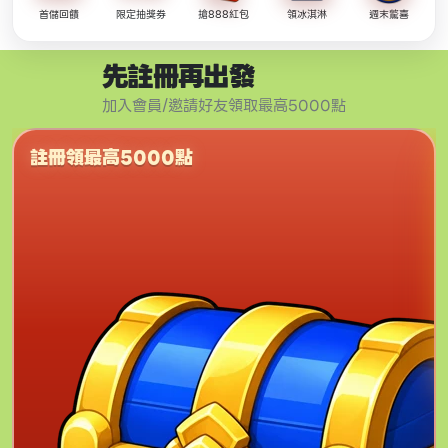
首儲回饋
限定抽獎券
搶888紅包
領冰淇淋
週末驚喜
先註冊再出發
加入會員/邀請好友領取最高5000點
註冊領最高5000點