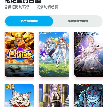
限定虛寶回饋
會員扣點加碼領、一鍵參加領虛寶
熱門遊戲推薦
事前登錄領虛寶