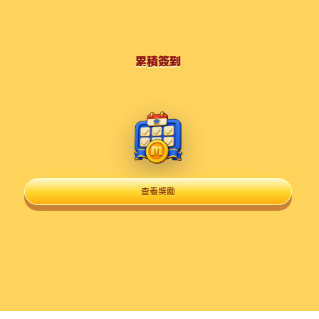
累積簽到
查看獎勵