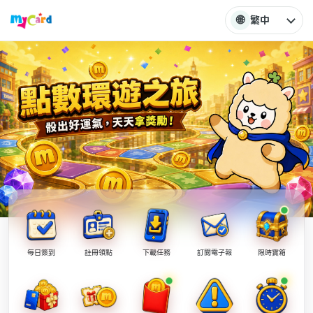
🌐
繁中
每日簽到
註冊領點
下載任務
訂閱電子報
限時寶箱