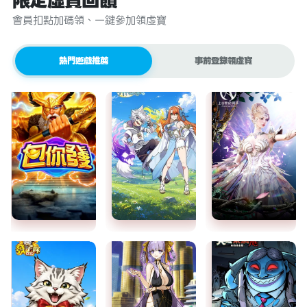
限定虛寶回饋
會員扣點加碼領、一鍵參加領虛寶
熱門遊戲推薦
事前登錄領虛寶