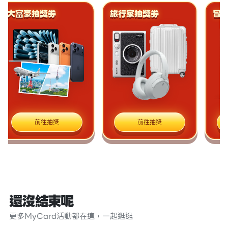
大富豪抽獎券
旅行家抽獎券
冒險
前往抽獎
前往抽獎
還沒結束呢
更多MyCard活動都在這，一起逛逛