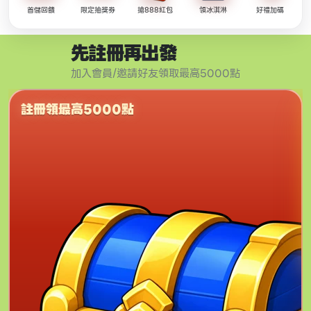
首儲回饋
限定抽獎券
搶888紅包
領冰淇淋
好禮加碼
先註冊再出發
加入會員/邀請好友領取最高5000點
註冊領最高5000點