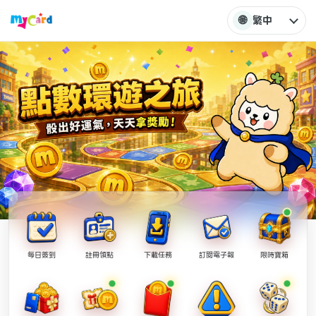
🌐
繁中
每日簽到
註冊領點
下載任務
訂閱電子報
限時寶箱