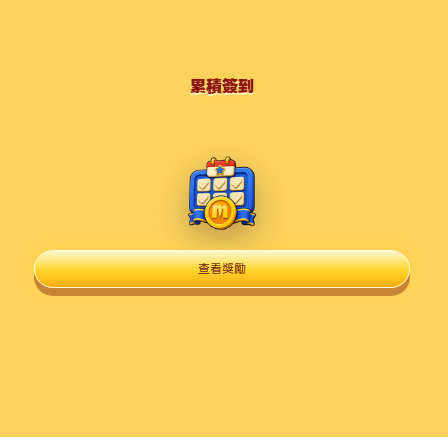
累積簽到
查看獎勵