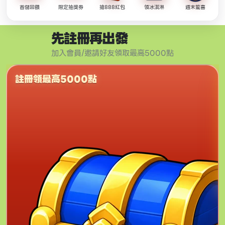
首儲回饋
限定抽獎券
搶888紅包
領冰淇淋
週末驚喜
先註冊再出發
加入會員/邀請好友領取最高5000點
註冊領最高5000點