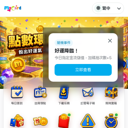
🌐
繁中
×
隨機事件
好運降臨！
今日指定金流儲值，加碼抽次數+5
立即查看
每日簽到
註冊領點
下載任務
訂閱電子報
限時寶箱