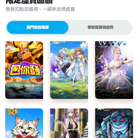
限定虛寶回饋
會員扣點加碼領、一鍵參加領虛寶
熱門遊戲推薦
事前登錄領虛寶