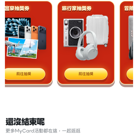
大富豪抽獎券
旅行家抽獎券
冒險
前往抽獎
前往抽獎
還沒結束呢
更多MyCard活動都在這，一起逛逛