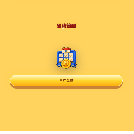
累積簽到
查看獎勵