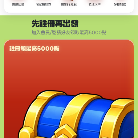
首儲回饋
限定抽獎券
搶888紅包
領冰淇淋
好禮加碼
先註冊再出發
加入會員/邀請好友領取最高5000點
註冊領最高5000點