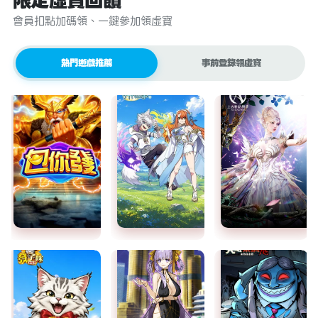
限定虛寶回饋
會員扣點加碼領、一鍵參加領虛寶
熱門遊戲推薦
事前登錄領虛寶