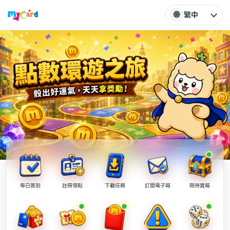
🌐
繁中
每日簽到
註冊領點
下載任務
訂閱電子報
限時寶箱