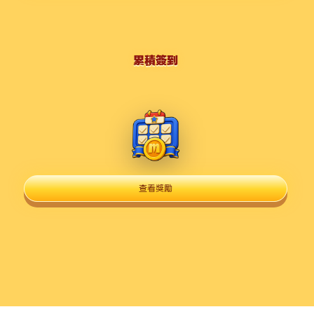
累積簽到
查看獎勵