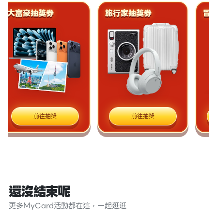
大富豪抽獎券
旅行家抽獎券
冒險
前往抽獎
前往抽獎
還沒結束呢
更多MyCard活動都在這，一起逛逛