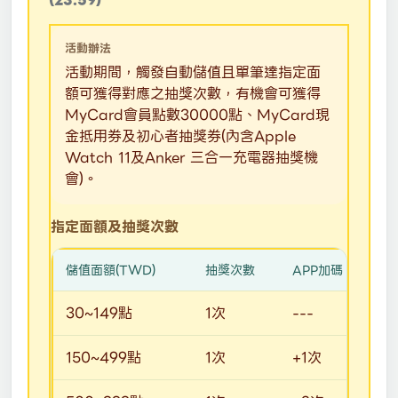
(23:59)
活動辦法
活動期間，觸發自動儲值且單筆達指定面
額可獲得對應之抽獎次數，有機會可獲得
MyCard會員點數30000點、MyCard現
金抵用券及初心者抽獎券(內含Apple
Watch 11及Anker 三合一充電器抽獎機
會)。
指定面額及抽獎次數
儲值面額(TWD)
抽獎次數
APP加碼
30~149點
1次
---
150~499點
1次
+1次