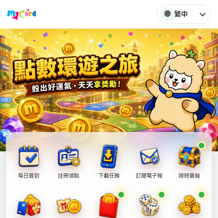
🌐
繁中
每日簽到
註冊領點
下載任務
訂閱電子報
限時寶箱