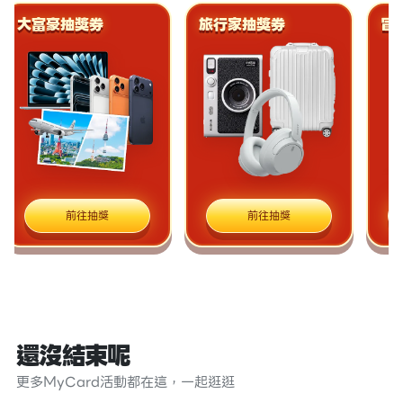
大富豪抽獎券
旅行家抽獎券
冒
前往抽獎
前往抽獎
還沒結束呢
更多MyCard活動都在這，一起逛逛