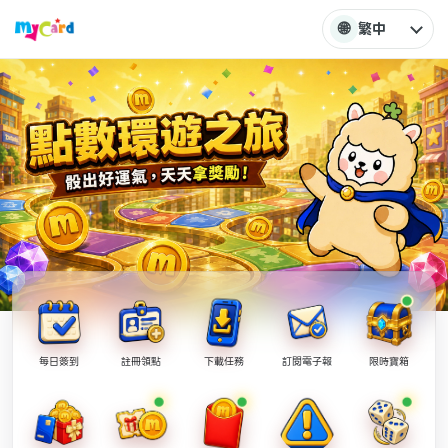
🌐
繁中
每日簽到
註冊領點
下載任務
訂閱電子報
限時寶箱