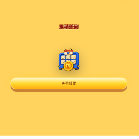
累積簽到
查看獎勵