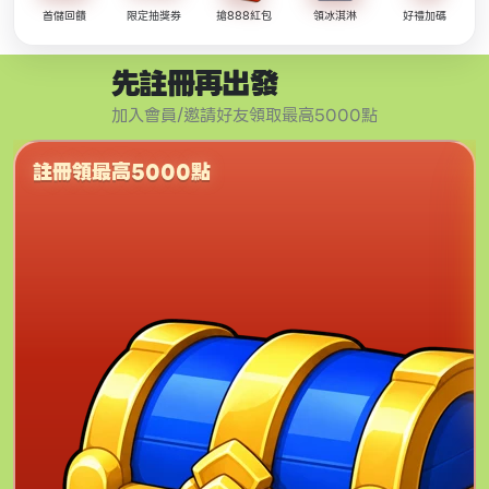
首儲回饋
限定抽獎券
搶888紅包
領冰淇淋
好禮加碼
先註冊再出發
加入會員/邀請好友領取最高5000點
註冊領最高5000點