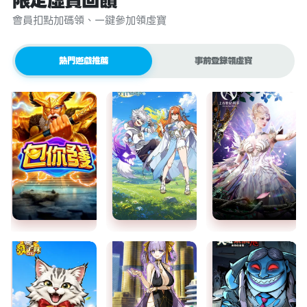
限定虛寶回饋
會員扣點加碼領、一鍵參加領虛寶
熱門遊戲推薦
事前登錄領虛寶