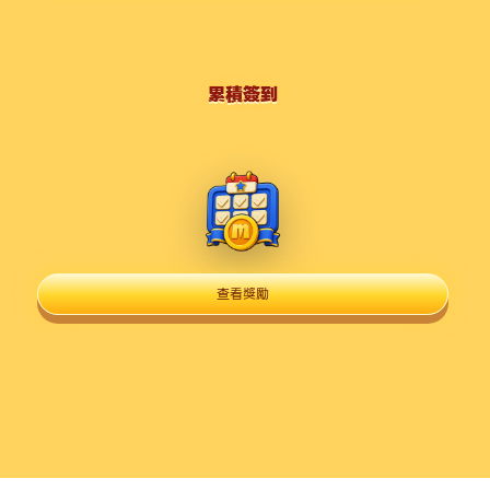
累積簽到
查看獎勵