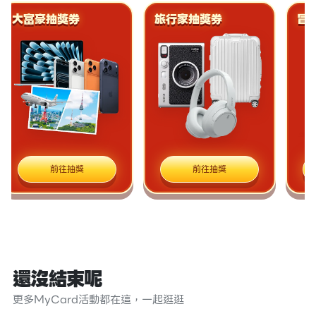
大富豪抽獎券
旅行家抽獎券
冒
前往抽獎
前往抽獎
還沒結束呢
更多MyCard活動都在這，一起逛逛