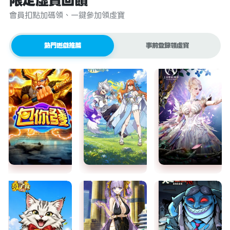
限定虛寶回饋
會員扣點加碼領、一鍵參加領虛寶
熱門遊戲推薦
事前登錄領虛寶