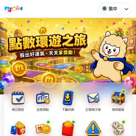
🌐
繁中
每日簽到
註冊領點
下載任務
訂閱電子報
限時寶箱