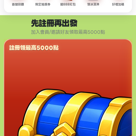
首儲回饋
限定抽獎券
搶888紅包
領冰淇淋
好禮加碼
先註冊再出發
加入會員/邀請好友領取最高5000點
註冊領最高5000點