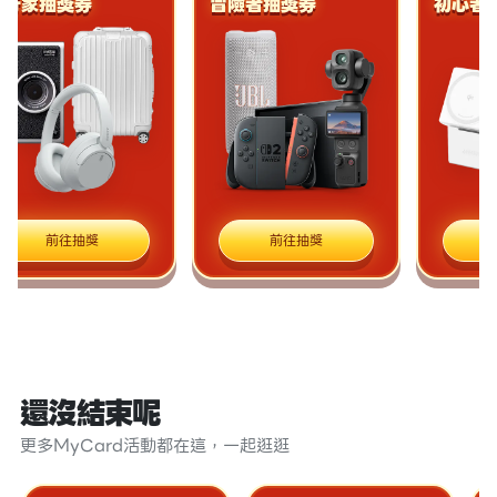
家抽獎券
冒險者抽獎券
初心者抽獎
前往抽獎
前往抽獎
前往
還沒結束呢
更多MyCard活動都在這，一起逛逛