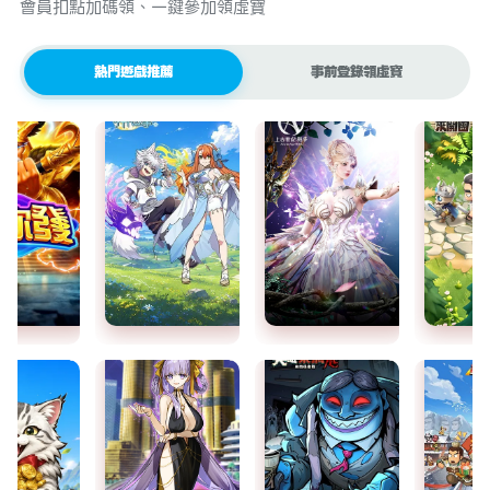
會員扣點加碼領、一鍵參加領虛寶
熱門遊戲推薦
事前登錄領虛寶