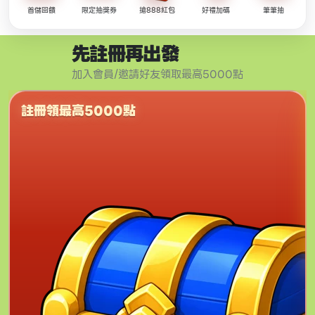
首儲回饋
限定抽獎券
搶888紅包
好禮加碼
筆筆抽
先註冊再出發
加入會員/邀請好友領取最高5000點
註冊領最高5000點