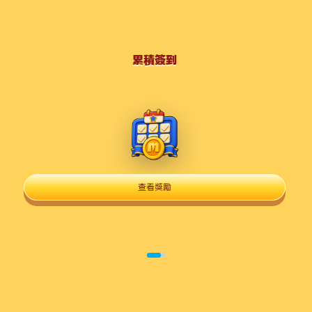
累積簽到
查看獎勵