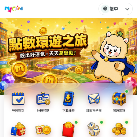
🌐
繁中
每日簽到
註冊領點
下載任務
訂閱電子報
限時寶箱