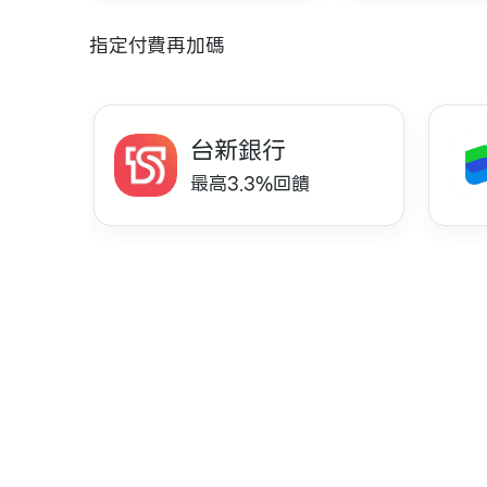
指定付費再加碼
台新銀行
最高3.3%回饋