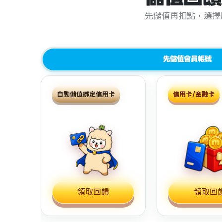
先儲值再扣點，選擇
先儲值會員帳號
自動儲值綁定信用卡
信用卡/金融卡
領取回饋
領取回