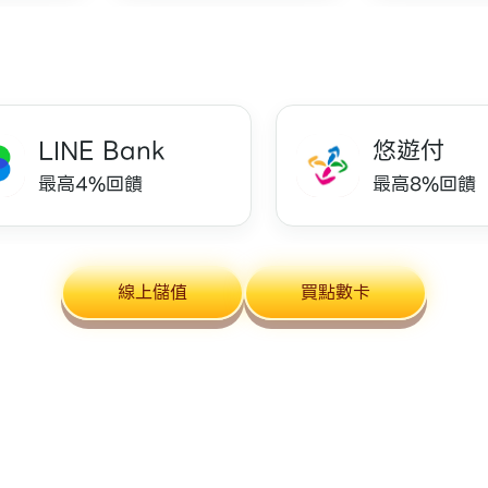
LINE Bank
悠遊付
最高4%回饋
最高8%回饋
線上儲值
買點數卡