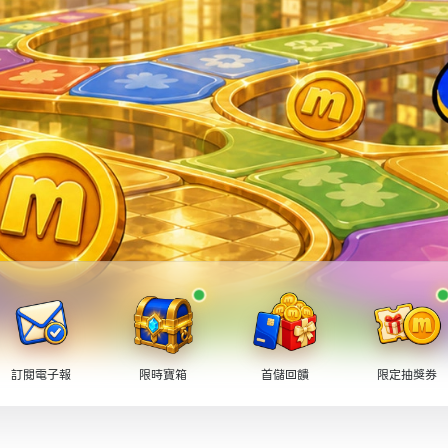
訂閱電子報
限時寶箱
首儲回饋
限定抽獎券