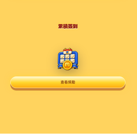
累積簽到
查看獎勵