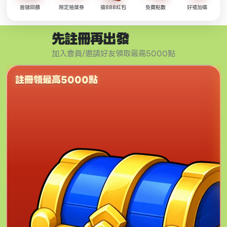
首儲回饋
限定抽獎券
搶888紅包
免費點數
好禮加碼
先註冊再出發
加入會員/邀請好友領取最高5000點
註冊領最高5000點