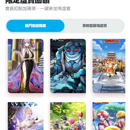
限定虛寶回饋
會員扣點加碼領、一鍵參加領虛寶
熱門遊戲推薦
事前登錄領虛寶