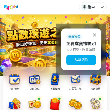
🌐
繁中
×
恭喜獲得
免費虛寶禮物x1
人人有獎，限量領取
點擊領取
每日簽到
註冊領點
下載任務
訂閱電子報
限時寶箱