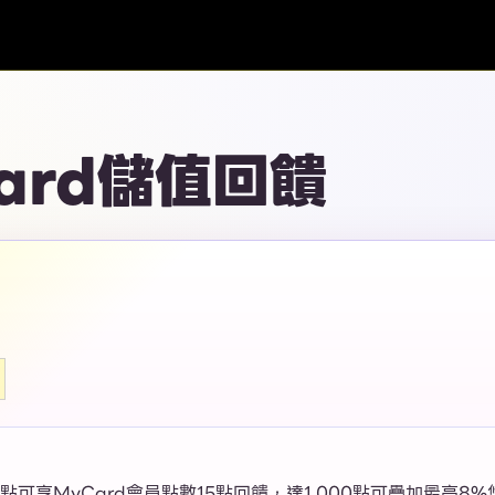
Card儲值回饋
0點可享MyCard會員點數15點回饋，達1,000點可疊加最高