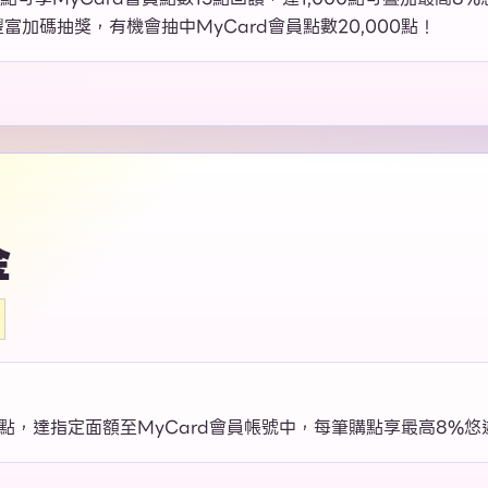
富加碼抽獎，有機會抽中MyCard會員點數20,000點！
金
點，達指定面額至MyCard會員帳號中，每筆購點享最高8%悠