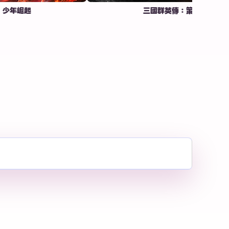
起
三國群英傳：策定九州