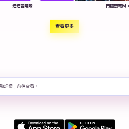
塔塔冒險隊
鬥破蒼穹M：少年崛
查看更多
動詳情」前往查看。