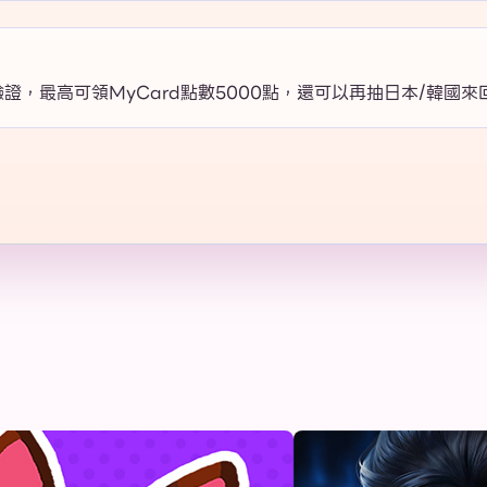
驗證
，最高可領
MyCard點數5000點
，還可以再抽
日本/韓國來