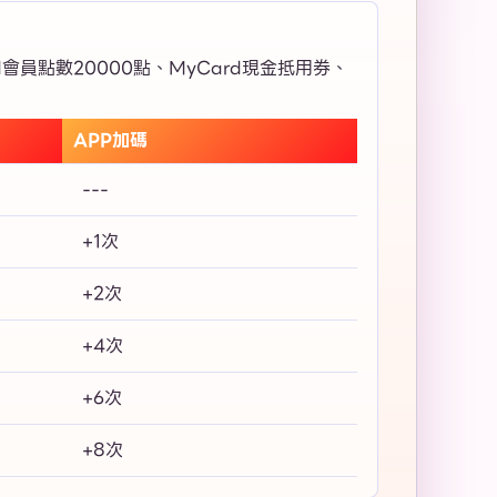
會員點數20000點、MyCard現金抵用券、
APP加碼
---
+1次
+2次
+4次
+6次
+8次