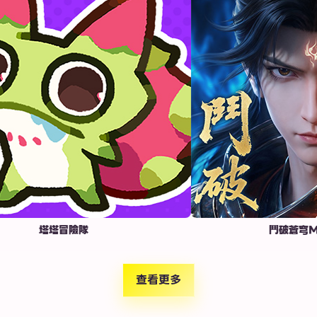
塔塔冒險隊
鬥破蒼穹M：少年
查看更多