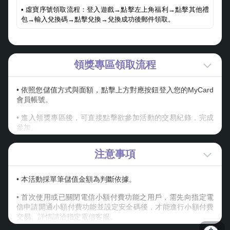
• 虛寶序號領取流程：登入遊戲→點擊左上角福利→點擊其他禮
包→輸入兌換碼→點擊兌換→兌換成功後郵件領取。
領獎專區領取流程
• 依照您儲值方式與面額，點擊上方對應按鈕登入您的MyCard
會員帳號。
• 進入領獎專區後，可直接點擊欲參加活動的交易紀錄，完成
參加。
• 若未有符合之儲值紀錄，請稍後或點擊更新；非儲值進
注意事項
MyCard會員之交易，又未輸入會員專屬碼歸戶交易紀錄者，
請由手動輸入參加活動。
• 本活動採單筆儲值金額為判斷依據。
• 請妥善保存可參與活動之卡號與密碼；若不慎遺失，視同放
棄此活動參加機會，MyCard客服中心恕不提供查詢卡號密碼
• 首次使用或已關閉電信小額付費功能之用戶，需先向指定電
服務。
信申請開通小額付費功能並設定安全碼後，才能進行小額付費
交易。詳情請洽指定電信客服。
• 線上金流交易序號查詢可至
線上購點交易查詢
，查詢該筆訂