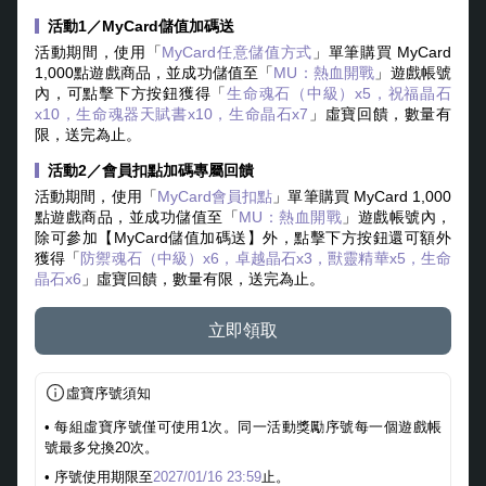
活動1／MyCard儲值加碼送
活動期間，使用「
MyCard任意儲值方式
」單筆購買 MyCard
1,000點遊戲商品，並成功儲值至「
MU：熱血開戰
」遊戲帳號
內，可點擊下方按鈕獲得「
生命魂石（中級）x5，祝福晶石
x10，生命魂器天賦書x10，生命晶石x7
」虛寶回饋，數量有
限，送完為止。
活動2／會員扣點加碼專屬回饋
活動期間，使用「
MyCard會員扣點
」單筆購買 MyCard 1,000
點遊戲商品，並成功儲值至「
MU：熱血開戰
」遊戲帳號內，
除可參加【MyCard儲值加碼送】外，點擊下方按鈕還可額外
獲得「
防禦魂石（中級）x6，卓越晶石x3，獸靈精華x5，生命
晶石x6
」虛寶回饋，數量有限，送完為止。
立即領取
虛寶序號須知
• 每組虛寶序號僅可使用1次。同一活動獎勵序號每一個遊戲帳
號最多兌換20次。
• 序號使用期限至
2027/01/16 23:59
止。