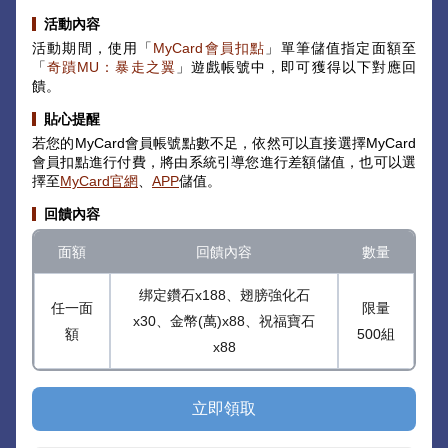
活動內容
活動期間，使用「
MyCard會員扣點
」單筆儲值指定面額至
「
奇蹟MU：暴走之翼
」遊戲帳號中，即可獲得以下對應回
饋。
貼心提醒
若您的MyCard會員帳號點數不足，依然可以直接選擇MyCard
會員扣點進行付費，將由系統引導您進行差額儲值，也可以選
擇至
MyCard官網
、
APP
儲值。
回饋內容
面額
回饋內容
數量
绑定鑽石x188、翅膀強化石
任一面
限量
x30、金幣(萬)x88、祝福寶石
額
500組
x88
立即領取