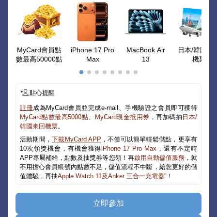
MyCard會員點
iPhone 17 Pro
MacBook Air
日本/韓國來
數最高50000點
Max
13
機票
貼心提醒
註冊
成為MyCard會員並完成e-mail、手機驗證之會員即可獲得
MyCard點數最高5000點、MyCard現金抵用券
，再加碼抽
日本/
韓國來回機票
。
活動期間，
下載MyCard APP
，不僅可以簡單輕鬆儲點，更享有
10次領獎機會，有機會獲得
iPhone 17 Pro Max
，還有不定時
APP專屬補給，點數及抽獎券等您領！再
啟用自動儲值服務
，就
不用擔心會員帳號內點數不足，儲值流程不中斷，給您更好的儲
值體驗，再抽
Apple Watch 11及Anker 三合一充電器"
！
立即參加