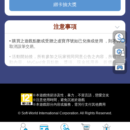
綁卡抽大獎
注意事項
• 購買之遊戲點數或受贈之虛寶序號如已兌換或使用 ，則不得
取消該筆交易。
• 活動開始後，所有參加之玩家視同同意公告之內容，所有活
動內容、MyCard會員點數、獎項、現金抵用券、折價券、
COUPON之發送方式，主辦單位保留以上活動及獎項內容修改
之權利，並有權決定修改、取消、暫停或終止活動及贈送內
容。
• 除上述說明外，請詳閱【
其他注意事項
】內說明規範。
※本遊戲情節涉及性，暴力，不當言語，戀愛交友
※注意使用時間，避免沉迷於遊戲
※本遊戲部分內容或服務，需另行支付其他費用
© Soft-World International Corporation. All Rights Reserved.