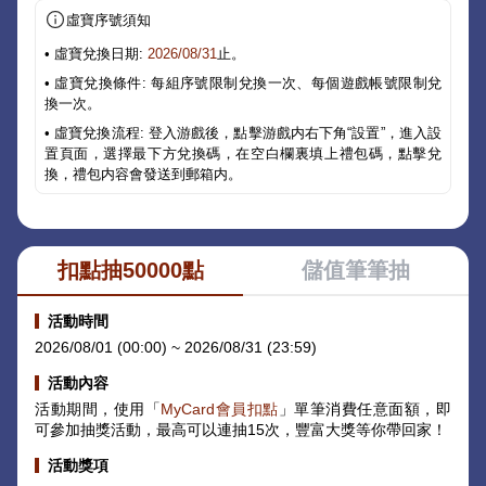
虛寶序號須知
• 虛寶兌換日期:
2026/08/31
止。
• 虛寶兌換條件: 每組序號限制兌換一次、每個遊戲帳號限制兌
換一次。
• 虛寶兌換流程: 登入游戲後，點擊游戲内右下角“設置”，進入設
置頁面，選擇最下方兌換碼，在空白欄裏填上禮包碼，點擊兌
換，禮包内容會發送到郵箱内。
扣點抽50000點
儲值筆筆抽
活動時間
2026/08/01 (00:00) ~ 2026/08/31 (23:59)
活動內容
活動期間，使用「
MyCard會員扣點
」單筆消費任意面額，即
可參加抽獎活動，最高可以連抽15次，豐富大獎等你帶回家！
活動獎項