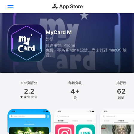
Today
MyCard M
娛樂
遊戲
僅適用於 iPhone
免費 · 專為 iPhone 設計。尚未針對 macOS 驗
App
證。
Arcade
搜尋
972則評分
年齡分級
排行榜
2.2
4+
62
平台
歲
娛樂
iPhone
iPad
Mac
Vision