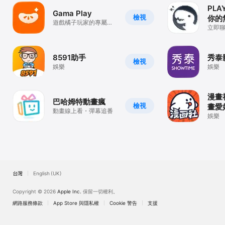
PLA
Gama Play
檢視
你的
遊戲橘子玩家的專屬秘
立即
書，連結您的遊戲世
界！
8591助手
秀泰影
檢視
娛樂
娛樂
漫畫
巴哈姆特動畫瘋
檢視
畫愛
動畫線上看・彈幕追番
娛樂
台灣
English (UK)
Copyright © 2026
Apple Inc.
保留一切權利。
網路服務條款
App Store 與隱私權
Cookie 警告
支援