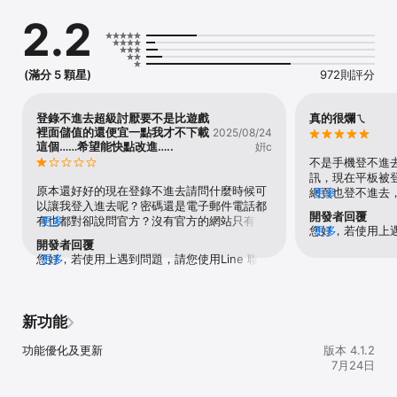
•【活動抽獎】不定期舉辦抽獎活動，各種好禮迫不及待要送給你！
2.2
(滿分 5 顆星)
972則評分
登錄不進去超級討厭要不是比遊戲
真的很爛ㄟ
裡面儲值的還便宜一點我才不下載
2025/08/24
這個……希望能快點改進…..
姸c
不是手機登不進
訊，現在平板被
原本還好好的現在登錄不進去請問什麼時候可
網頁也登不進去
更多
以讓我登入進去呢？密碼還是電子郵件電話都
用，任何一個平
開發者回覆
有也都對卻說問官方？沒有官方的網站只有電
更多
了😡😡😡
您好，若使用上遇
更多
子信箱？用好好的覺得還不錯用 結果出現這樣
開發者回覆
MyCard 客服( ht
子…..要怎麼好評？
您好，若使用上遇到問題，請您使用Line 聯絡
更多
客服人員會協助
MyCard 客服( https://lin.ee/BaDCyMu )，
客服人員會協助您，謝謝
新功能
功能優化及更新
版本 4.1.2
7月24日